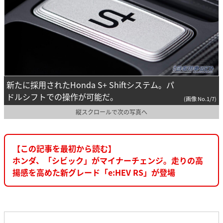
新たに採用されたHonda S+ Shiftシステム。パ
ドルシフトでの操作が可能だ。
(画像 No.1/7)
縦スクロールで次の写真へ
【この記事を最初から読む】
ホンダ、「シビック」がマイナーチェンジ。走りの高
揚感を高めた新グレード「e:HEV RS」が登場