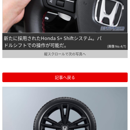
新たに採用されたHonda S+ Shiftシステム。パ
ドルシフトでの操作が可能だ。
(画像 No.4/7)
縦スクロールで次の写真へ
記事へ戻る