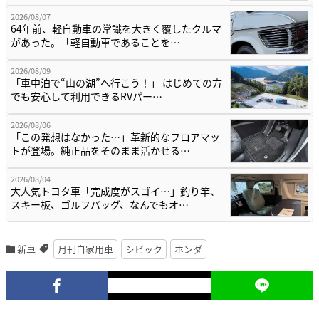
2026/08/07
64年前、軽自動車の常識を大きく覆したクルマ
があった。「軽自動車であることを…
2026/08/09
「車中泊で“山の湖”へ行こう！」 はじめての方
でも安心して利用できるRVパー…
2026/08/06
「この発想はなかった…」革新的なフロアマッ
トが登場。純正品をそのまま活かせる…
2026/08/04
大人気トヨタ車「完成度がスゴイ…」釣り竿、
スキー板、ゴルフバッグ、なんでもオ…
新車
月刊自家用車
シビック
ホンダ