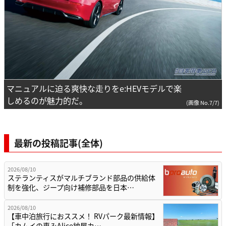
マニュアルに迫る爽快な走りをe:HEVモデルで楽
しめるのが魅力的だ。
(画像 No.7/7)
最新の投稿記事(全体)
2026/08/10
ステランティスがマルチブランド部品の供給体
制を強化、ジープ向け補修部品を日本…
2026/08/10
【車中泊旅行におススメ！ RVパーク最新情報】
「カムイの恵みAlice納屋カ…