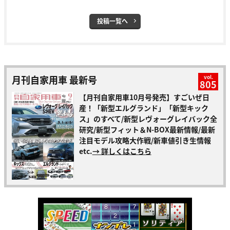
投稿一覧へ
月刊自家用車 最新号
vol.
805
【月刊自家用車10月号発売】すごいぜ日
産！「新型エルグランド」「新型キック
ス」のすべて/新型レヴォーグレイバック全
研究/新型フィット＆N-BOX最新情報/最新
注目モデル攻略大作戦/新車値引き生情報
etc.
→ 詳しくはこちら