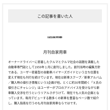
この記事を書いた人
月刊自家用車
オーナードライバーに密着したクルマとクルマ社会の話題を満載した
自動車専門誌として1959年１月に創刊しました。創刊当時の編集方針
である、ユーザー密着型の自動車バイヤーズガイドという立ち位置を
変えず現在も刊行を続けています。現在は新車スクープ／新車アルバム
／購入時の値引き情報という3企画が柱。とくに約30年間続く「Ｘ氏の
値引きにチャレンジ」はユーザーがプロのアドバイスを受けながら新
車購入交渉を行うというリアルさがうけて、現在でも人気の企画とな
っています。毎月デビューする数多くの新車を豊富なページ数で紹介
し、購入指南を行うのも月刊自家用車ならではです。