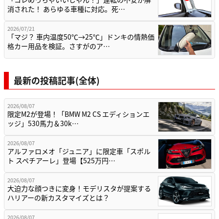
消された！ あらゆる車種に対応。死…
2026/07/21
「マジ？ 車内温度50℃→25℃」ドンキの情熱価
格カー用品を検証。さすがのア…
最新の投稿記事(全体)
2026/08/07
限定M2が登場！「BMW M2 CS エディションエ
ッジ」530馬力＆30k…
2026/08/07
アルファロメオ「ジュニア」に限定車「スポル
ト スペチアーレ」登場【525万円…
2026/08/07
大迫力な顔つきに変身！モデリスタが提案する
ハリアーの新カスタマイズとは？
2026/08/07