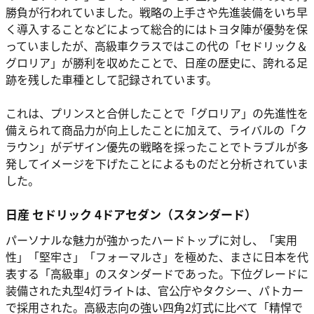
勝負が行われていました。戦略の上手さや先進装備をいち早
く導入することなどによって総合的にはトヨタ陣が優勢を保
っていましたが、高級車クラスではこの代の「セドリック＆
グロリア」が勝利を収めたことで、日産の歴史に、誇れる足
跡を残した車種として記録されています。
これは、プリンスと合併したことで「グロリア」の先進性を
備えられて商品力が向上したことに加えて、ライバルの「ク
ラウン」がデザイン優先の戦略を採ったことでトラブルが多
発してイメージを下げたことによるものだと分析されていま
した。
日産 セドリック 4ドアセダン（スタンダード）
パーソナルな魅力が強かったハードトップに対し、「実用
性」「堅牢さ」「フォーマルさ」を極めた、まさに日本を代
表する「高級車」のスタンダードであった。下位グレードに
装備された丸型4灯ライトは、官公庁やタクシー、パトカー
で採用された。高級志向の強い四角2灯式に比べて「精悍で