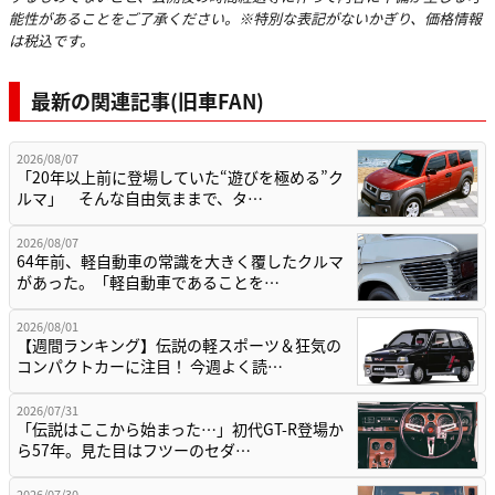
能性があることをご了承ください。※特別な表記がないかぎり、価格情報
は税込です。
最新の関連記事(旧車FAN)
2026/08/07
「20年以上前に登場していた“遊びを極める”ク
ルマ」 そんな自由気ままで、タ…
2026/08/07
64年前、軽自動車の常識を大きく覆したクルマ
があった。「軽自動車であることを…
2026/08/01
【週間ランキング】伝説の軽スポーツ＆狂気の
コンパクトカーに注目！ 今週よく読…
2026/07/31
「伝説はここから始まった…」初代GT-R登場か
ら57年。見た目はフツーのセダ…
2026/07/30