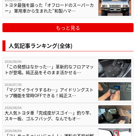
トヨタ最強を謳った「オフロードのスーパーカ
ー」 軍用車から生まれた“和製ハマ…
もっと見る
人気記事ランキング(全体)
2026/08/06
「この発想はなかった…」革新的なフロアマッ
トが登場。純正品をそのまま活かせる…
2026/07/30
「マジでイライラするわ…」アイドリングスト
ップ機能を常時OFFできる！純正ス…
2026/08/04
大人気トヨタ車「完成度がスゴイ…」釣り竿、
スキー板、ゴルフバッグ、なんでもオ…
2026/08/04
「コレめっちゃいいじゃん！」運転の不安が解