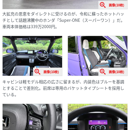
画像(10枚)
大拡充の恩恵をダイレクトに受けるのが、令和に蘇ったホットハッ
チとして話題沸騰中のホンダ「Super-ONE（スーパーワン）」だ。
車両本体価格は339万2000円。
画像(10枚)
画像(10枚)
キャビンは軽モデル相応の広さに留まるが、内装色はブルーを基調
とすることで差別化。前席は専用のバケットタイプシートを採用し
ている。