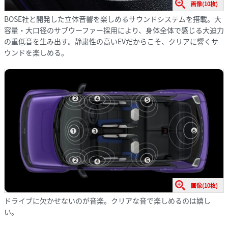
画像(10枚)
BOSE社と開発した立体音響を楽しめるサウンドシステムを搭載。大
容量・大口径のサブウーファー採用により、身体全体で感じる大迫力
の重低音を生み出す。静粛性の高いEVだからこそ、クリアに響くサ
ウンドを楽しめる。
画像(10枚)
ドライブに欠かせないのが音楽。クリアな音で楽しめるのは嬉し
い。