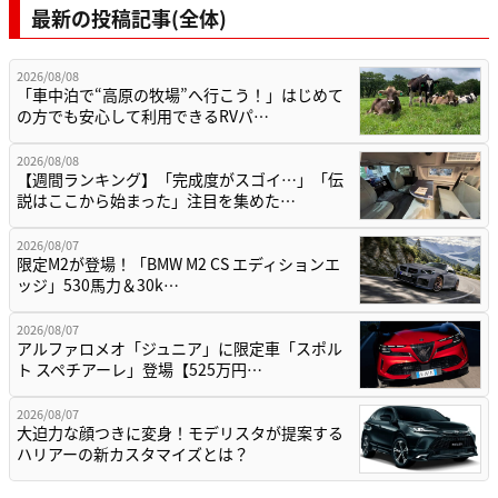
最新の投稿記事(全体)
2026/08/08
「車中泊で“高原の牧場”へ行こう！」はじめて
の方でも安心して利用できるRVパ…
2026/08/08
【週間ランキング】「完成度がスゴイ…」「伝
説はここから始まった」注目を集めた…
2026/08/07
限定M2が登場！「BMW M2 CS エディションエ
ッジ」530馬力＆30k…
2026/08/07
アルファロメオ「ジュニア」に限定車「スポル
ト スペチアーレ」登場【525万円…
2026/08/07
大迫力な顔つきに変身！モデリスタが提案する
ハリアーの新カスタマイズとは？