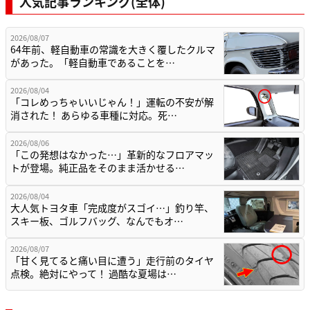
人気記事ランキング(全体)
2026/08/07
64年前、軽自動車の常識を大きく覆したクルマ
があった。「軽自動車であることを…
2026/08/04
「コレめっちゃいいじゃん！」運転の不安が解
消された！ あらゆる車種に対応。死…
2026/08/06
「この発想はなかった…」革新的なフロアマッ
トが登場。純正品をそのまま活かせる…
2026/08/04
大人気トヨタ車「完成度がスゴイ…」釣り竿、
スキー板、ゴルフバッグ、なんでもオ…
2026/08/07
「甘く見てると痛い目に遭う」走行前のタイヤ
点検。絶対にやって！ 過酷な夏場は…