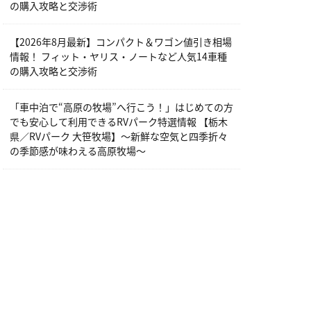
の購入攻略と交渉術
【2026年8月最新】コンパクト＆ワゴン値引き相場
情報！ フィット・ヤリス・ノートなど人気14車種
の購入攻略と交渉術
「車中泊で“高原の牧場”へ行こう！」はじめての方
でも安心して利用できるRVパーク特選情報 【栃木
県／RVパーク 大笹牧場】～新鮮な空気と四季折々
の季節感が味わえる高原牧場～