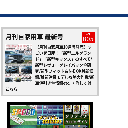
月刊自家用車 最新号
vol.
805
【月刊自家用車10月号発売】す
ごいぜ日産！「新型エルグラン
ド」「新型キックス」のすべて/
新型レヴォーグレイバック全研
究/新型フィット＆N-BOX最新情
報/最新注目モデル攻略大作戦/新
車値引き生情報etc.
→ 詳しくは
こちら