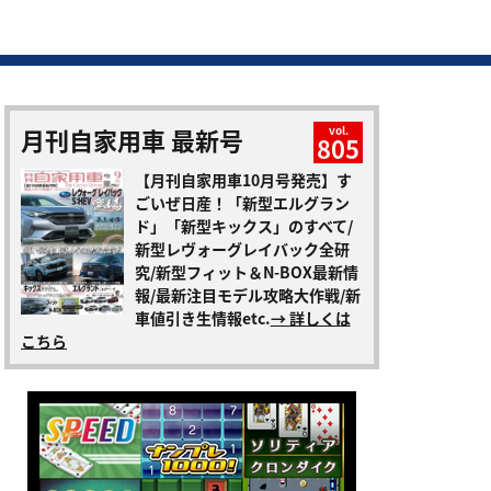
月刊自家用車 最新号
vol.
805
【月刊自家用車10月号発売】す
ごいぜ日産！「新型エルグラン
ド」「新型キックス」のすべて/
新型レヴォーグレイバック全研
究/新型フィット＆N-BOX最新情
報/最新注目モデル攻略大作戦/新
車値引き生情報etc.
→ 詳しくは
こちら