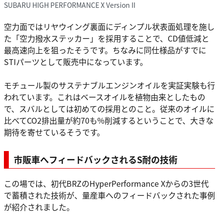
SUBARU HIGH PERFORMANCE X Version II
空力面ではリヤウイング裏面にディンプル状表面処理を施し
た「空力撥水ステッカー」を採用することで、CD値低減と
最高速向上を狙ったそうです。ちなみに同仕様品がすでに
STIパーツとして販売中になっています。
モチュール製のサステナブルエンジンオイルを実証実験も行
われています。これはベースオイルを植物由来としたもの
で、スバルとしては初めての採用とのこと。従来のオイルに
比べてCO2排出量が約70も%削減するということで、大きな
期待を寄せているそうです。
市販車へフィードバックされるS耐の技術
この場では、初代BRZのHyperPerformance Xからの3世代
で蓄積された技術が、量産車へのフィードバックされた事例
が紹介されました。