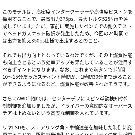
このモデルは、高密度インタークーラーや高強度ピストンを
採用することで、最高出力375ps、最大トルク525Nmを達
成しています。ただ、事前に実施したベンチでの耐久テスト
でヘッドガスケット破損が発生したため、今回の24時間で
は出力を抑え350ps仕様で出走するとのこと。
それでも出力向上となっているわけですが、その上燃費性能
も向上させるという効率アップも果たしていることが注目す
べきポイントになります。なお、これまで満タンで1時間
10〜15分だったスティント時間が、1時間30分まで走ること
ができるようになるなど、燃費性能が改善されたそうです。
さらにAWD制御では、センターデフにスピン挙動検知や抑
制制御を追加しましたが、ドライバーの意図的なオーバース
テアは止めないという高度な制御を入れています。
リヤLSDも、ステアリング角・車輪速差を加味した制御に変
更することで、駆動の最適化とドライバビリティの向上が図