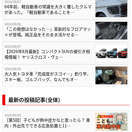
2026/08/07
64年前、軽自動車の常識を大きく覆したクルマ
があった。「軽自動車であることを…
2026/08/06
「この発想はなかった…」革新的なフロアマッ
トが登場。純正品をそのまま活かせる…
2026/08/07
【2026年8月最新】コンパクトSUVの値引き相
場情報！ ヤリスクロス・ヴェ…
2026/08/04
大人気トヨタ車「完成度がスゴイ…」釣り竿、
スキー板、ゴルフバッグ、なんでもオ…
最新の投稿記事(全体)
2026/08/09
［第5回］子どもが熱中症かなと思ったら？ 車
内・外出先でできる応急処置と11…