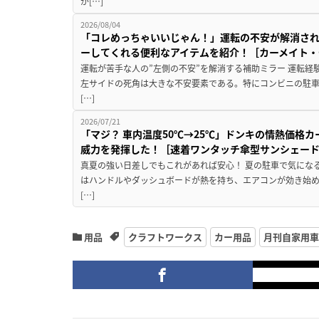
が[…]
2026/08/04
「コレめっちゃいいじゃん！」運転の不安が解消され
ーしてくれる便利なアイテムを紹介！［カーメイト・CZ
運転が苦手な人の”左側の不安”を解消する補助ミラー 運転経
左サイドの死角は大きな不安要素である。特にコンビニの駐
[…]
2026/07/21
「マジ？ 車内温度50℃→25℃」ドンキの情熱価格
威力を発揮した！［速着ワンタッチ傘型サンシェー
真夏の強い日差しでもこれがあれば安心！ 夏の駐車で気にな
はハンドルやダッシュボードが熱を持ち、エアコンが効き始め
[…]
用品
クラフトワークス
カー用品
月刊自家用車