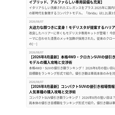
イブリッド、アルファらしい専用装備も充実】
イタリアらしい洗練されたエレガンスをプラス 2025年に国内
の新時代を象徴するコンパクトモデル。「Ibrida」は1.2L直3
2026/08/07
大迫力な顔つきに変身！モデリスタが提案するハリ
改良したハリアーに早くもモデリスタ専用キットが登場！ 今
ーマに合わせた漆黒のメッキ加飾が採用された。従来のクロ
の[…]
2026/08/07
【2026年8月最新】本格4WD・クロカンSUVの値
モデルの購入攻略と交渉術
本格4WD・SUVの値引き額ランキング！ 2026年8月の狙い目
目標額をランキング形式で紹介。値引き額は車両本体のみを対
2026/08/07
【2026年8月最新】コンパクトSUVの値引き相場情報
人気車種の購入攻略と交渉術
コンパクトSUV値引き額ランキング！ 2026年8月の狙い目は？
両本体の値引き目標額をランキング形式で紹介。値引き額は車