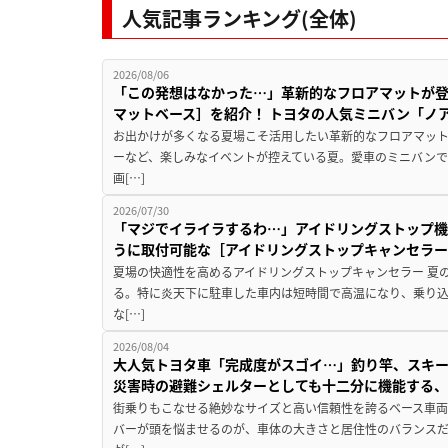
人気記事ランキング(全体)
2026/08/06
「この発想はなかった…」革新的なフロアマットが
マットベース］を紹介！ トヨタの人気ミニバン「ノ
お出かけが多くなる夏場こそ活用したい革新的なフロアマット
ーなど、楽しみなイベントが控えている夏。愛車のミニバン
画[…]
2026/07/30
「マジでイライラするわ…」アイドリングストップ機
うに取付可能な［アイドリングストップキャンセラ
夏場の快適性を高めるアイドリングストップキャンセラー 夏
る。特に炎天下に駐車した車内は短時間で高温になり、乗り
な[…]
2026/08/04
大人気トヨタ車「完成度がスゴイ…」釣り竿、スキー
災害時の避難シェルターとしても十二分に機能する
街乗りもこなせる絶妙なサイズと高い信頼性を誇るベース車両
バーが頭を悩ませるのが、車体の大きさと居住性のバランス