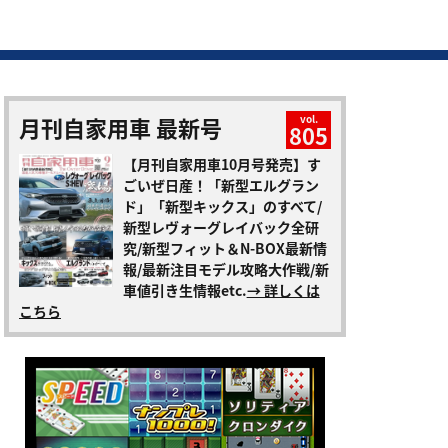
月刊自家用車 最新号
vol.
805
【月刊自家用車10月号発売】す
ごいぜ日産！「新型エルグラン
ド」「新型キックス」のすべて/
新型レヴォーグレイバック全研
究/新型フィット＆N-BOX最新情
報/最新注目モデル攻略大作戦/新
車値引き生情報etc.
→ 詳しくは
こちら