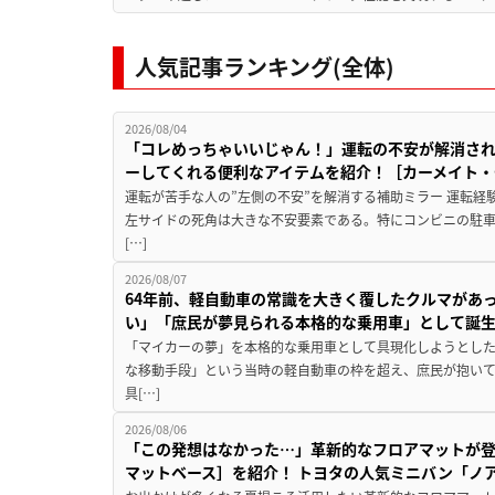
人気記事ランキング(全体)
2026/08/04
「コレめっちゃいいじゃん！」運転の不安が解消され
ーしてくれる便利なアイテムを紹介！［カーメイト・CZ
運転が苦手な人の”左側の不安”を解消する補助ミラー 運転経
左サイドの死角は大きな不安要素である。特にコンビニの駐
[…]
2026/08/07
64年前、軽自動車の常識を大きく覆したクルマがあ
い」「庶民が夢見られる本格的な乗用車」として誕
「マイカーの夢」を本格的な乗用車として具現化しようとした
な移動手段」という当時の軽自動車の枠を超え、庶民が抱い
具[…]
2026/08/06
「この発想はなかった…」革新的なフロアマットが
マットベース］を紹介！ トヨタの人気ミニバン「ノ