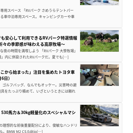
用スペース 「RVパーク さめうらテントパー
る車中泊専用スペース。キャンピングカーや車
でも安心して利用できるRVパーク特選情報
季折々の季節感が味わえる高原牧場～
夜の時間を満喫しよう 「RVパーク 大笹牧場」
」内に併設されたRVパークだ。夏でも[…]
ここから始まった」注目を集めたトヨタ車
月6日）
、ゴルフバッグ、なんでもオッケー。災害時の避
道具をたっぷり積めて、いざというときには頼れ
」530馬力＆30kg軽量化のスペシャルマシ
50の理想的な前後重量配分により、俊敏なハンドリ
M2 CS Editio[…]