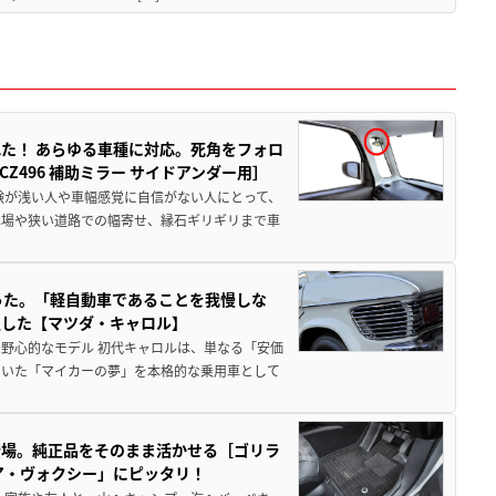
た！ あらゆる車種に対応。死角をフォロ
496 補助ミラー サイドアンダー用］
験が浅い人や車幅感覚に自信がない人にとって、
車場や狭い道路での幅寄せ、縁石ギリギリまで車
った。「軽自動車であることを我慢しな
生した【マツダ・キャロル】
野心的なモデル 初代キャロルは、単なる「安価
ていた「マイカーの夢」を本格的な乗用車として
登場。純正品をそのまま活かせる［ゴリラ
ア・ヴォクシー」にピッタリ！