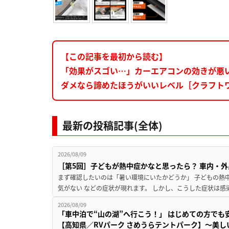
【この記事を最初から読む】
「効果がスゴい…」カーエアコンの効きが悪
ダメなら諦めたほうがいいレベル［クラフト
最新の投稿記事(全体)
2026/08/09
［第5回］子どもが熱中症かなと思ったら？ 車内・外
まず確認したいのは「暑い環境にいたかどうか」 子どもの熱中症
気がない などの症状が現れます。 しかし、こうした症状は感
2026/08/09
「車中泊で“山の湖”へ行こう！」 はじめての方でも
【高知県／RVパーク さめうらテントパーク】～美