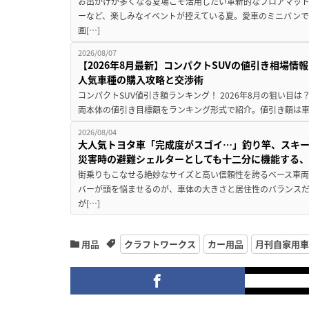
お出かけが多くなる夏場こそ活用したい革新的なフロアマット
ーなど、楽しみなイベントが控えている夏。愛車のミニバン
画[…]
2026/08/07
【2026年8月最新】コンパクトSUVの値引き相場情報
人気車種の購入攻略と交渉術
コンパクトSUV値引き額ランキング！ 2026年8月の狙い目は？
両本体の値引き目標額をランキング形式で紹介。値引き額は車
2026/08/04
大人気トヨタ車「完成度がスゴイ…」釣り竿、スキー
災害時の避難シェルターとしても十二分に機能する
街乗りもこなせる絶妙なサイズと高い信頼性を誇るベース車両
バーが頭を悩ませるのが、車体の大きさと居住性のバランス
が[…]
用品
クラフトワークス
カー用品
月刊自家用車