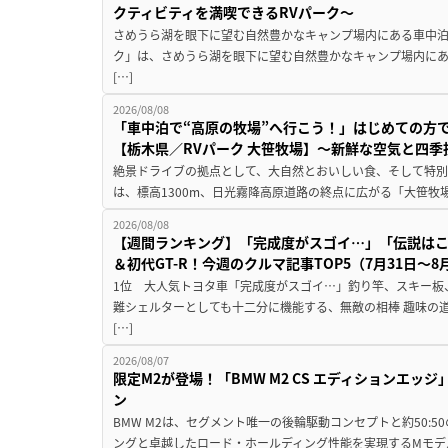
クティビティを満喫できるRVパーク～
さめうら湖を眼下に望む自然豊かなキャンプ場内にある車中泊専
ク」は、さめうら湖を眼下に望む自然豊かなキャンプ場内にあ
[…]
2026/08/08
「車中泊で“高原の牧場”へ行こう！」はじめての方
【栃木県／RVパーク 大笹牧場】～新鮮な空気と四
絶景ドライブの拠点として、大自然とおいしい食、そして特別な
は、標高1300m、日光霧降高原道路の終点に広がる「大笹牧場
2026/08/08
【週間ランキング】「完成度がスゴイ…」「伝説は
＆初代GT-R！今週のクルマ記事TOP5（7月31日〜8
1位 大人気トヨタ車「完成度がスゴイ…」釣り竿、スキー板
難シェルターとしても十二分に機能する、無敵の相棒 趣味の
[…]
2026/08/07
限定M2が登場！「BMW M2 CS エディションエッジ
ン
BMW M2は、セグメント唯一の後輪駆動コンセプトと約50:
ングと卓越したロード・ホールディング性能を実現するMモデル。BMW 