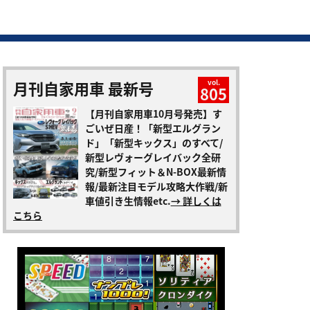
月刊自家用車 最新号
vol.
805
【月刊自家用車10月号発売】す
ごいぜ日産！「新型エルグラン
ド」「新型キックス」のすべて/
新型レヴォーグレイバック全研
究/新型フィット＆N-BOX最新情
報/最新注目モデル攻略大作戦/新
車値引き生情報etc.
→ 詳しくは
こちら