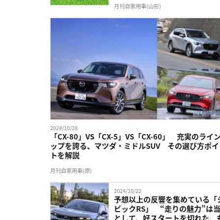
月刊自家用車(山形)
2024/10/28
「CX-80」VS「CX-5」VS「CX-60」 充実のライ
ップを誇る、マツダ・ミドルSUV その選び方ポイ
トを解説
月刊自家用車(原)
2024/10/22
予想以上の反響を集めている「
ビックRS」 “走りの魅力”は
として、好スタートを切れた、