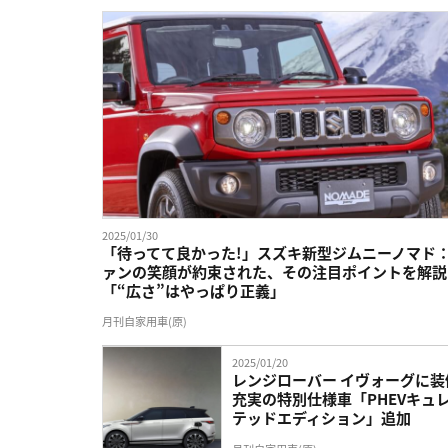
2025/01/30
「待ってて良かった!」スズキ新型ジムニーノマド
ァンの笑顔が約束された、その注目ポイントを解説
「“広さ”はやっぱり正義」
月刊自家用車(原)
2025/01/20
レンジローバー イヴォーグに装
充実の特別仕様車「PHEVキュ
テッドエディション」追加