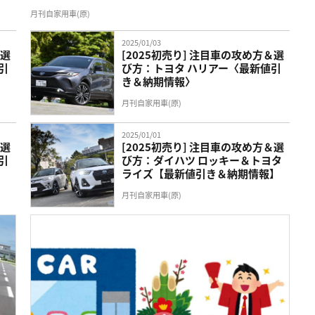
月刊自家用車(原)
2025/01/03
＆選
[2025初売り] 注目車の攻め方＆選
引
び方：トヨタ ハリアー〈最新値引
き＆納期情報〉
月刊自家用車(原)
2025/01/01
＆選
[2025初売り] 注目車の攻め方＆選
引
び方：ダイハツ ロッキー＆トヨタ
ライズ【最新値引き＆納期情報】
月刊自家用車(原)