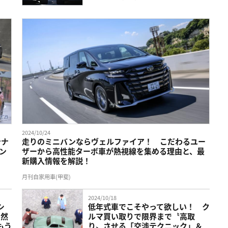
2024/10/24
ンナ
走りのミニバンならヴェルファイア！ こだわるユー
ン
ザーから高性能ターボ車が熱視線を集める理由と、最
新購入情報を解説！
月刊自家用車(甲斐)
2024/10/18
シ
低年式車でこそやって欲しい！ ク
当然
ルマ買い取りで限界まで〝高取
もう
り〟させる「交渉テクニック」＆