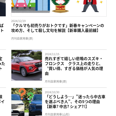
2024/12/19
っぱ
「クルマも初売りがおトクです」新春キャンペーンの
ート
攻め方、そして殺し文句を解説【新車購入最前線】
月刊自家用車(原)
2024/11/15
定
売れすぎて嬉しい悲鳴のスズキ・
みた
フロンクス クラス上の走りと、
ト
〝買い得〟すぎる価格が人気の理
由
月刊自家用車(原)
2024/10/30
検
「どうしよう…」”迷ったら中古車
ポイ
を選ぶべき人”、その5つの理由
ェ
【新車? 中古? シェア?!】
月刊自家用車(山形)