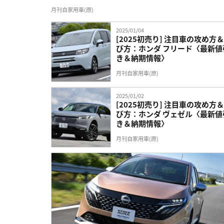
月刊自家用車(原)
2025/01/04
[2025初売り] 注目車の攻め方
び方：ホンダ フリード〈最新値
き＆納期情報〉
月刊自家用車(原)
2025/01/02
[2025初売り] 注目車の攻め方
び方：ホンダ ヴェゼル〈最新値
き＆納期情報〉
月刊自家用車(原)