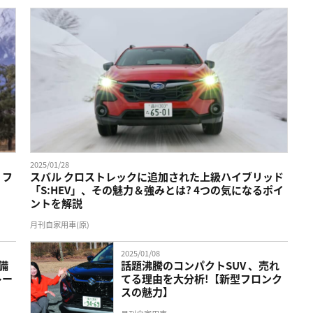
2025/01/28
：フ
スバル クロストレックに追加された上級ハイブリッド
「S:HEV」、その魅力＆強みとは? 4つの気になるポイ
ントを解説
月刊自家用車(原)
2025/01/08
備
話題沸騰のコンパクトSUV 、売れ
レー
てる理由を大分析!【新型フロンク
スの魅力】