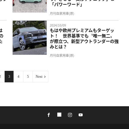
「パワーワード」
月刊自家用車(原)
2024/10/09
は
もはや欧州プレミアムもターゲッ
の
ト！ 世界基準でも〝唯一無二〟
た
が際立つ、新型アウトランダーの強
みとは？
月刊自家用車(原)
2
3
4
5
Next