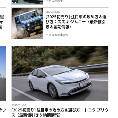
月刊自家用車
2025/01/07
＆選
[2025初売り] 注目車の攻め方＆選
ォ
び方：スズキ ジムニー〈最新値引
納
き＆納期情報〉
月刊自家用車(原)
2025/01/05
ラウ
[2025初売り] 注目車の攻め方＆選び方：トヨタ プリウ
ス〈最新値引き＆納期情報〉