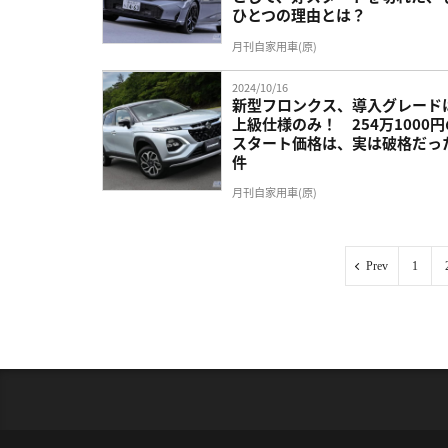
ひとつの理由とは？
月刊自家用車(原)
2024/10/16
新型フロンクス、導入グレード
上級仕様のみ！ 254万1000円
スタート価格は、実は破格だっ
件
月刊自家用車(原)
Prev
1