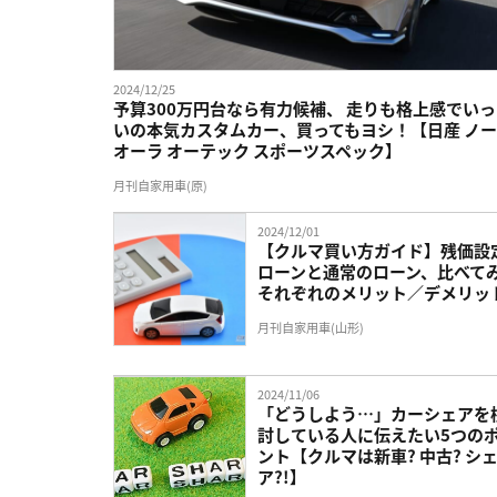
2024/12/25
予算300万円台なら有力候補、 走りも格上感でい
いの本気カスタムカー、買ってもヨシ！【日産 ノ
オーラ オーテック スポーツスペック】
月刊自家用車(原)
2024/12/01
【クルマ買い方ガイド】残価設
ローンと通常のローン、比べて
それぞれのメリット／デメリッ
月刊自家用車(山形)
2024/11/06
「どうしよう…」カーシェアを
討している人に伝えたい5つの
ント【クルマは新車? 中古? シ
ア?!】