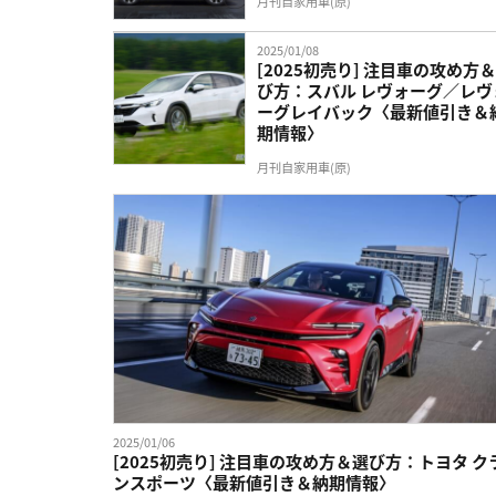
月刊自家用車(原)
2025/01/08
[2025初売り] 注目車の攻め方
び方：スバル レヴォーグ／レヴ
ーグレイバック〈最新値引き＆
期情報〉
月刊自家用車(原)
2025/01/06
[2025初売り] 注目車の攻め方＆選び方：トヨタ ク
ンスポーツ〈最新値引き＆納期情報〉