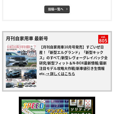
投稿一覧へ
月刊自家用車 最新号
vol.
805
【月刊自家用車10月号発売】すごいぜ日
産！「新型エルグランド」「新型キック
ス」のすべて/新型レヴォーグレイバック全
研究/新型フィット＆N-BOX最新情報/最新
注目モデル攻略大作戦/新車値引き生情報
etc.
→ 詳しくはこちら