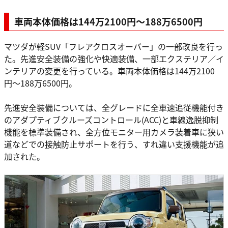
車両本体価格は144万2100円〜188万6500円
マツダが軽SUV「フレアクロスオーバー」の一部改良を行っ
た。先進安全装備の強化や快適装備、一部エクステリア／イ
ンテリアの変更を行っている。車両本体価格は144万2100
円〜188万6500円。
先進安全装備については、全グレードに全車速追従機能付き
のアダプティブクルーズコントロール(ACC)と車線逸脱抑制
機能を標準装備され、全方位モニター用カメラ装着車に狭い
道などでの接触防止サポートを行う、すれ違い支援機能が追
加された。