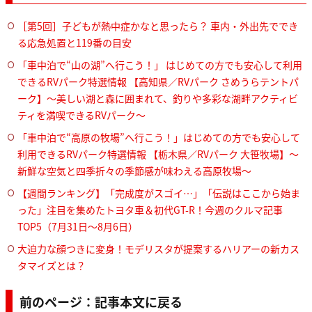
［第5回］子どもが熱中症かなと思ったら？ 車内・外出先ででき
る応急処置と119番の目安
「車中泊で“山の湖”へ行こう！」 はじめての方でも安心して利用
できるRVパーク特選情報 【高知県／RVパーク さめうらテントパ
ーク】～美しい湖と森に囲まれて、釣りや多彩な湖畔アクティビ
ティを満喫できるRVパーク～
「車中泊で“高原の牧場”へ行こう！」はじめての方でも安心して
利用できるRVパーク特選情報 【栃木県／RVパーク 大笹牧場】～
新鮮な空気と四季折々の季節感が味わえる高原牧場～
【週間ランキング】「完成度がスゴイ…」「伝説はここから始ま
った」注目を集めたトヨタ車＆初代GT-R！今週のクルマ記事
TOP5（7月31日〜8月6日）
大迫力な顔つきに変身！モデリスタが提案するハリアーの新カス
タマイズとは？
前のページ：記事本文に戻る