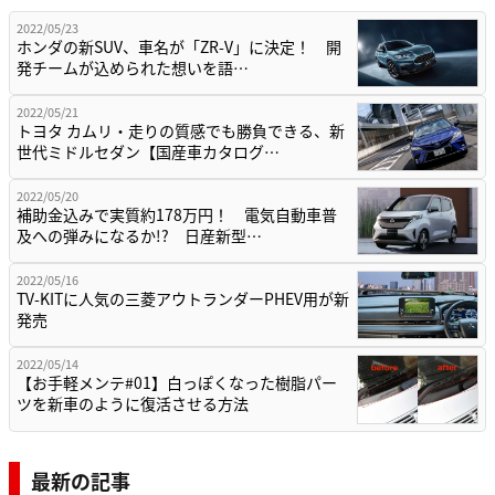
2022/05/23
ホンダの新SUV、車名が「ZR-V」に決定！ 開
発チームが込められた想いを語…
2022/05/21
トヨタ カムリ・走りの質感でも勝負できる、新
世代ミドルセダン【国産車カタログ…
2022/05/20
補助金込みで実質約178万円！ 電気自動車普
及への弾みになるか!? 日産新型…
2022/05/16
TV-KITに人気の三菱アウトランダーPHEV用が新
発売
2022/05/14
【お手軽メンテ#01】白っぽくなった樹脂パー
ツを新車のように復活させる方法
最新の記事