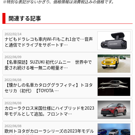
※特別な表記がないかぎり、価格情報は消費税込みの価格です。
関連する記事
2022/02/14
ナビもドラレコも車内Wi-Fiもこれ1台で…音声
と通信でドライブをサポートす…
2022/06/09
【名車探訪】SUZUKI 初代ジムニー 世界中で
愛され続ける唯一無二の軽量オ…
2022/06/08
【懐かしの名車カタロググラフィティ】トヨタ
セリカ（初代）【TOYOTA …
2022/06/08
カローラクロス米国仕様にハイブリッドを2023
年モデルとして追加。フロントマ…
2022/06/08
欧州トヨタがカローラシリーズの2023年モデル