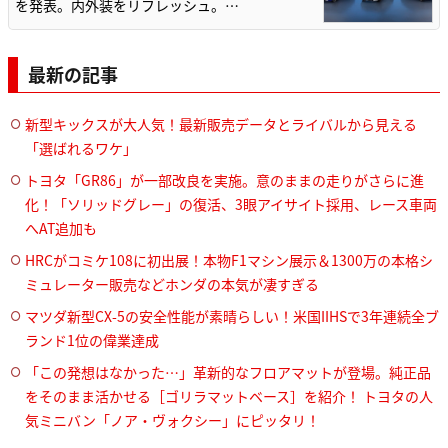
を発表。内外装をリフレッシュ。…
最新の記事
新型キックスが大人気！最新販売データとライバルから見える
「選ばれるワケ」
トヨタ「GR86」が一部改良を実施。意のままの走りがさらに進
化！「ソリッドグレー」の復活、3眼アイサイト採用、レース車両
へAT追加も
HRCがコミケ108に初出展！本物F1マシン展示＆1300万の本格シ
ミュレーター販売などホンダの本気が凄すぎる
マツダ新型CX-5の安全性能が素晴らしい！米国IIHSで3年連続全ブ
ランド1位の偉業達成
「この発想はなかった…」革新的なフロアマットが登場。純正品
をそのまま活かせる［ゴリラマットベース］を紹介！ トヨタの人
気ミニバン「ノア・ヴォクシー」にピッタリ！