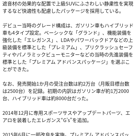
遮音材の効果的な配置で上級SUVにふさわしい静粛性を実現
するなど快適性も配慮したパッケージを採用している。
デビュー当時のグレード構成は、ガソリン車もハイブリッド
車も4タイプ設定。ベーシックな「グランド」、機能装備を
強化した「エレガンス」、LDAやパワーバックドアなどの上
級装備を標準とした「プレミアム」、プリクラッシュセーフ
ティやパノラミックビューモニターなどの当時の先進装備を
標準とした「プレミアム アドバンスパッケージ」を選ぶこ
とができた。
なお、発売開始1か月の受注台数は約2万台（月販目標台数
は2500台）を記録。初期の内訳はガソリン車が約1万2000
台、ハイブリッド車は約8000台だった。
2014年12月に専用スポーツサスやアップデートパーツ、エ
アロを装着したエレガンス“G’s”を追加。
2015年6月に一部改良を実施。プレミアム アドバンスパッ