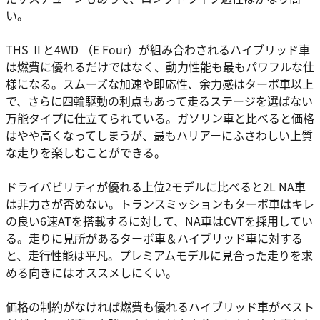
い。
THS Ⅱと4WD （E Four）が組み合わされるハイブリッド車
は燃費に優れるだけではなく、動力性能も最もパワフルな仕
様になる。スムーズな加速や即応性、余力感はターボ車以上
で、さらに四輪駆動の利点もあって走るステージを選ばない
万能タイプに仕立てられている。ガソリン車と比べると価格
はやや高くなってしまうが、最もハリアーにふさわしい上質
な走りを楽しむことができる。
ドライバビリティが優れる上位2モデルに比べると2L NA車
は非力さが否めない。トランスミッションもターボ車はキレ
の良い6速ATを搭載するに対して、NA車はCVTを採用してい
る。走りに見所があるターボ車＆ハイブリッド車に対する
と、走行性能は平凡。プレミアムモデルに見合った走りを求
める向きにはオススメしにくい。
価格の制約がなければ燃費も優れるハイブリッド車がベスト