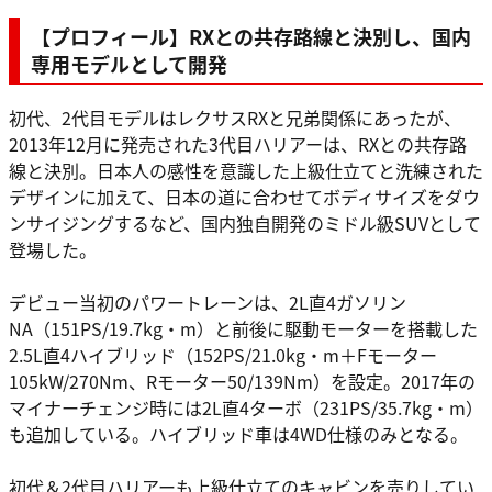
【プロフィール】RXとの共存路線と決別し、国内
専用モデルとして開発
初代、2代目モデルはレクサスRXと兄弟関係にあったが、
2013年12月に発売された3代目ハリアーは、RXとの共存路
線と決別。日本人の感性を意識した上級仕立てと洗練された
デザインに加えて、日本の道に合わせてボディサイズをダウ
ンサイジングするなど、国内独自開発のミドル級SUVとして
登場した。
デビュー当初のパワートレーンは、2L直4ガソリン
NA（151PS/19.7kg・m）と前後に駆動モーターを搭載した
2.5L直4ハイブリッド（152PS/21.0kg・m＋Fモーター
105kW/270Nm、Rモーター50/139Nm）を設定。2017年の
マイナーチェンジ時には2L直4ターボ（231PS/35.7kg・m）
も追加している。ハイブリッド車は4WD仕様のみとなる。
初代＆2代目ハリアーも上級仕立てのキャビンを売りしてい