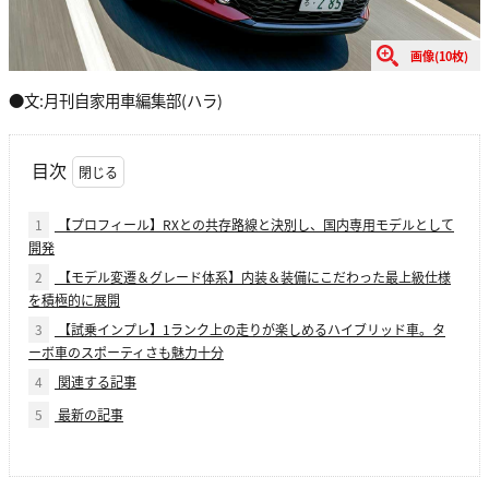
画像(10枚)
●文:月刊自家用車編集部(ハラ)
目次
1
【プロフィール】RXとの共存路線と決別し、国内専用モデルとして
開発
2
【モデル変遷＆グレード体系】内装＆装備にこだわった最上級仕様
を積極的に展開
3
【試乗インプレ】1ランク上の走りが楽しめるハイブリッド車。タ
ーボ車のスポーティさも魅力十分
4
関連する記事
5
最新の記事