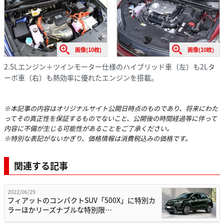
画像(10枚)
画像(10枚)
2.5Lエンジン＋ツインモーター仕様のハイブリッド車（左）も2Lタ
ーボ車（右）も熱効率に優れたエンジンを搭載。
※本記事の内容はオリジナルサイト公開日時点のものであり、将来にわた
ってその真正性を保証するものでないこと、公開後の時間経過等に伴って
内容に不備が生じる可能性があることをご了承ください。
※特別な表記がないかぎり、価格情報は消費税込みの価格です。
関連する記事
2022/06/29
フィアットのコンパクトSUV「500X」に特別カ
ラーほかリーズナブルな特別限…