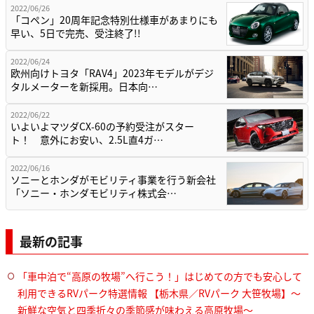
2022/06/26
「コペン」20周年記念特別仕様車があまりにも
早い、5日で完売、受注終了!!
2022/06/24
欧州向けトヨタ「RAV4」2023年モデルがデジ
タルメーターを新採用。日本向…
2022/06/22
いよいよマツダCX-60の予約受注がスター
ト！ 意外にお安い、2.5L直4ガ…
2022/06/16
ソニーとホンダがモビリティ事業を行う新会社
「ソニー・ホンダモビリティ株式会…
最新の記事
「車中泊で“高原の牧場”へ行こう！」はじめての方でも安心して
利用できるRVパーク特選情報 【栃木県／RVパーク 大笹牧場】～
新鮮な空気と四季折々の季節感が味わえる高原牧場～