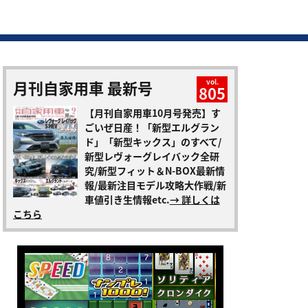
月刊自家用車 最新号
vol.
805
【月刊自家用車10月号発売】す
ごいぜ日産！「新型エルグラン
ド」「新型キックス」のすべて/
新型レヴォーグレイバック全研
究/新型フィット＆N-BOX最新情
報/最新注目モデル攻略大作戦/新
車値引き生情報etc.
→ 詳しくは
こちら