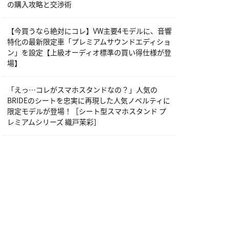
の購入攻略と交渉術
【今買うなら絶対にコレ】VW主要4モデルに、音響
特化の最新限定車「プレミアムサウンドエディショ
ン」を設定【上級オーディオ標準の買い得仕様が登
場】
「えっ…コレがスマホスタンドなの？」人気の
BRIDEのシートを忠実に再現した人気ノベルティに
限定モデルが登場！［シート型スマホスタンド プ
レミアムシリーズ 織戸茉彩］