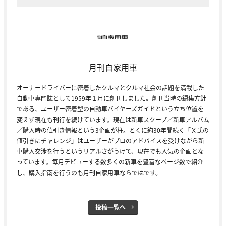
月刊自家用車
オーナードライバーに密着したクルマとクルマ社会の話題を満載した
自動車専門誌として1959年１月に創刊しました。創刊当時の編集方針
である、ユーザー密着型の自動車バイヤーズガイドという立ち位置を
変えず現在も刊行を続けています。現在は新車スクープ／新車アルバム
／購入時の値引き情報という3企画が柱。とくに約30年間続く「Ｘ氏の
値引きにチャレンジ」はユーザーがプロのアドバイスを受けながら新
車購入交渉を行うというリアルさがうけて、現在でも人気の企画とな
っています。毎月デビューする数多くの新車を豊富なページ数で紹介
し、購入指南を行うのも月刊自家用車ならではです。
投稿一覧へ