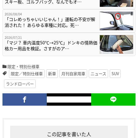
スキー板、ゴルフバッグ、なんでもオ…
2026/08/04
「コレめっちゃいいじゃん！」運転の不安が解
消された！ あらゆる車種に対応。死…
2026/07/21
「マジ？ 車内温度50℃→25℃」ドンキの情熱価
格カー用品を検証。さすがのア…
限定・特別仕様車
限定／特別仕様車
新車
月刊自家用車
ニュース
SUV
ランドローバー
この記事を書いた人