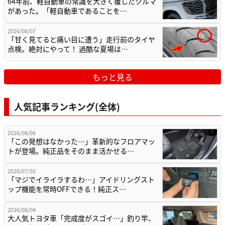
64年前、軽自動車の常識を大きく覆したクルマ
があった。「軽自動車であることを…
2026/08/07
「甘く見てると痛い目に遭う」走行前のタイヤ
点検。絶対にやって！ 過酷な夏場は…
もっと見る
人気記事ランキング(全体)
2026/08/06
「この発想はなかった…」革新的なフロアマッ
トが登場。純正品をそのまま活かせる…
2026/07/30
「マジでイライラするわ…」アイドリングスト
ップ機能を常時OFFできる！純正ス…
2026/08/04
大人気トヨタ車「完成度がスゴイ…」釣り竿、