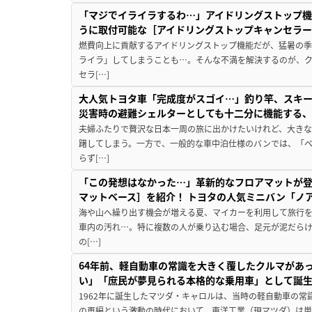
「マジでイライラするわ…」アイドリングストップ機
うに取付可能な［アイドリングストップキャンセラ
燃費向上に貢献するアイドリングストップ機能だが、猛暑の
ライラ」してしまうことも…。そんな不満を解決するのが、
セラ[…]
大人気トヨタ車「完成度がスゴイ…」釣り竿、スキー
災害時の避難シェルターとしても十二分に機能する
夫婦ふたりで贅沢な日本一周の旅に出かけたいけれど、大き
躇してしまう。一方で、一般的な車中泊仕様のバンでは、「
らず[…]
「この発想はなかった…」革新的なフロアマットが
マットベース］を紹介！ トヨタの人気ミニバン「ノ
海や山へ繰り出す機会が増える夏、マイカーを利用して旅行
車内の汚れ…。特に複数の人が乗り込む場合、足元が泥だらけ
の[…]
64年前、軽自動車の常識を大きく覆したクルマがあ
い」「庶民が夢見られる本格的な乗用車」として誕
1962年に誕生したマツダ・キャロルは、当時の軽自動車の
の再編という激動の時代において、東洋工業（現マツダ）は単