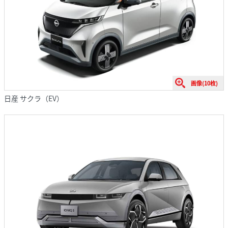
画像(10枚)
日産 サクラ（EV）