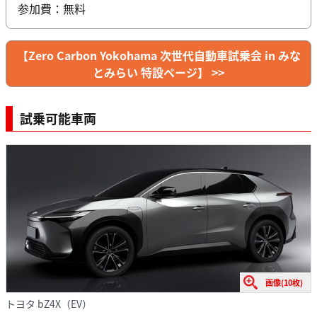
参加費：無料
【Zero Carbon Yokohama 次世代自動車試乗会 in みな
とみらい 特設ページ】 >>
試乗可能車両
画像(10枚)
トヨタ bZ4X（EV）