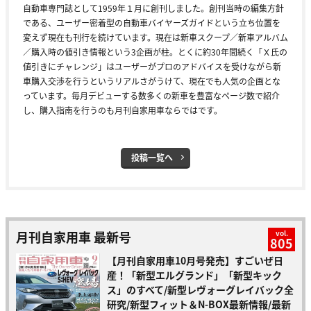
自動車専門誌として1959年１月に創刊しました。創刊当時の編集方針
である、ユーザー密着型の自動車バイヤーズガイドという立ち位置を
変えず現在も刊行を続けています。現在は新車スクープ／新車アルバム
／購入時の値引き情報という3企画が柱。とくに約30年間続く「Ｘ氏の
値引きにチャレンジ」はユーザーがプロのアドバイスを受けながら新
車購入交渉を行うというリアルさがうけて、現在でも人気の企画とな
っています。毎月デビューする数多くの新車を豊富なページ数で紹介
し、購入指南を行うのも月刊自家用車ならではです。
投稿一覧へ
月刊自家用車 最新号
vol.
805
【月刊自家用車10月号発売】すごいぜ日
産！「新型エルグランド」「新型キック
ス」のすべて/新型レヴォーグレイバック全
研究/新型フィット＆N-BOX最新情報/最新