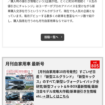
／購入時の値引き情報という3企画が柱。とくに約30年間続く「Ｘ氏の
値引きにチャレンジ」はユーザーがプロのアドバイスを受けながら新
車購入交渉を行うというリアルさがうけて、現在でも人気の企画とな
っています。毎月デビューする数多くの新車を豊富なページ数で紹介
し、購入指南を行うのも月刊自家用車ならではです。
投稿一覧へ
月刊自家用車 最新号
vol.
805
【月刊自家用車10月号発売】すごいぜ日
産！「新型エルグランド」「新型キック
ス」のすべて/新型レヴォーグレイバック全
研究/新型フィット＆N-BOX最新情報/最新
注目モデル攻略大作戦/新車値引き生情報
etc.
→ 詳しくはこちら