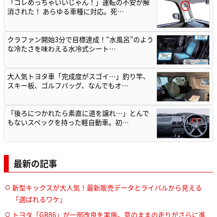
「コレめっちゃいいじゃん！」運転の不安が解
消された！ あらゆる車種に対応。死…
クラファン開始3分で目標達成！“水風呂”のよう
な冷たさを味わえる水冷式シート…
大人気トヨタ車「完成度がスゴイ…」釣り竿、
スキー板、ゴルフバッグ、なんでもオ…
「後ろにつかれたら素直に道を譲れ…」とんで
もないスペックを持った軽自動車。初…
最新の記事
新型キックスが大人気！最新販売データとライバルから見える
「選ばれるワケ」
トヨタ「GR86」が一部改良を実施。意のままの走りがさらに進