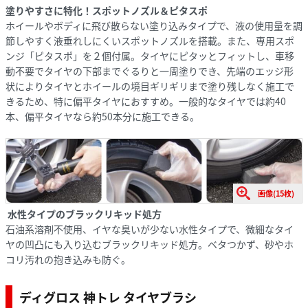
塗りやすさに特化！スポットノズル＆ピタスポ
ホイールやボディに飛び散らない塗り込みタイプで、液の使用量を調
節しやすく液垂れしにくいスポットノズルを搭載。また、専用スポ
ンジ「ピタスポ」を２個付属。タイヤにピタッとフィットし、車移
動不要でタイヤの下部までぐるりと一周塗りでき、先端のエッジ形
状によりタイヤとホイールの境目ギリギリまで塗り残しなく施工で
きるため、特に偏平タイヤにおすすめ。一般的なタイヤでは約40
本、偏平タイヤなら約50本分に施工できる。
画像(15枚)
水性タイプのブラックリキッド処方
石油系溶剤不使用、イヤな臭いが少ない水性タイプで、微細なタイ
ヤの凹凸にも入り込むブラックリキッド処方。ベタつかず、砂やホ
コリ汚れの抱き込みも防ぐ。
ディグロス 神トレ タイヤブラシ