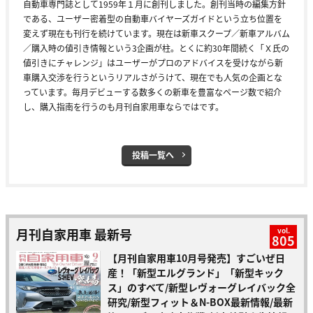
自動車専門誌として1959年１月に創刊しました。創刊当時の編集方針
である、ユーザー密着型の自動車バイヤーズガイドという立ち位置を
変えず現在も刊行を続けています。現在は新車スクープ／新車アルバム
／購入時の値引き情報という3企画が柱。とくに約30年間続く「Ｘ氏の
値引きにチャレンジ」はユーザーがプロのアドバイスを受けながら新
車購入交渉を行うというリアルさがうけて、現在でも人気の企画とな
っています。毎月デビューする数多くの新車を豊富なページ数で紹介
し、購入指南を行うのも月刊自家用車ならではです。
投稿一覧へ
月刊自家用車 最新号
vol.
805
【月刊自家用車10月号発売】すごいぜ日
産！「新型エルグランド」「新型キック
ス」のすべて/新型レヴォーグレイバック全
研究/新型フィット＆N-BOX最新情報/最新