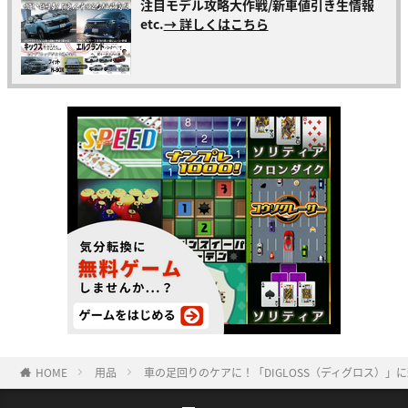
注目モデル攻略大作戦/新車値引き生情報
etc.
→ 詳しくはこちら
HOME
用品
車の足回りのケアに！「DIGLOSS（ディグロス）」