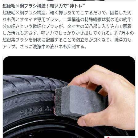
超硬毛×網ブラシ構造！軽い力で“神トレ”
超硬毛×網ブラシ構造、軽く押しあててこするだけで、固着した汚
れも落とすタイヤ専用ブラシ。二重構造の特殊繊維は髪の毛の約半
分の細さという微細なブラシが、タイヤの凹凸部に入り込んで固着
した汚れも逃さず、軽い力でしっかりかき出してくれる。約7万本の
超密集ブラシを網状に配置することで泡立ちが良くなり、洗浄力も
アップ。さらに洗浄中の液ハネも抑制する。