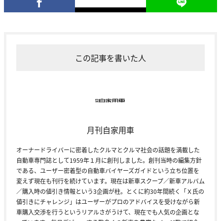
この記事を書いた人
月刊自家用車
オーナードライバーに密着したクルマとクルマ社会の話題を満載した
自動車専門誌として1959年１月に創刊しました。創刊当時の編集方針
である、ユーザー密着型の自動車バイヤーズガイドという立ち位置を
変えず現在も刊行を続けています。現在は新車スクープ／新車アルバム
／購入時の値引き情報という3企画が柱。とくに約30年間続く「Ｘ氏の
値引きにチャレンジ」はユーザーがプロのアドバイスを受けながら新
車購入交渉を行うというリアルさがうけて、現在でも人気の企画とな