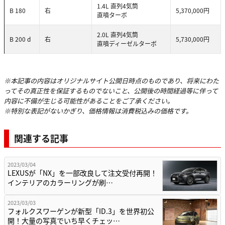
1.4L 直列4気筒
B 180
右
5,370,000円
直噴ターボ
2.0L 直列4気筒
B 200 d
右
5,730,000円
直噴ディーゼルターボ
※本記事の内容はオリジナルサイト公開日時点のものであり、将来にわた
ってその真正性を保証するものでないこと、公開後の時間経過等に伴って
内容に不備が生じる可能性があることをご了承ください。
※特別な表記がないかぎり、価格情報は消費税込みの価格です。
関連する記事
2023/03/04
LEXUSが「NX」を一部改良して注文受付再開！
インテリアのカラーリングが刷…
2023/03/03
フォルクスワーゲンが新型「ID.3」を世界初公
開！大量の写真でいち早くチェッ…