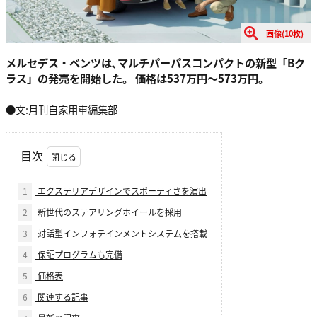
画像(10枚)
メルセデス・ベンツは､マルチパーパスコンパクトの新型「Bク
ラス」の発売を開始した。 価格は537万円〜573万円。
●文:月刊自家用車編集部
目次
1
エクステリアデザインでスポーティさを演出
2
新世代のステアリングホイールを採用
3
対話型インフォテインメントシステムを搭載
4
保証プログラムも完備
5
価格表
6
関連する記事