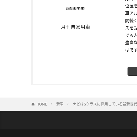
位置
車ア
間続
月刊自家用車
スを
でも
豊富
はで
HOME
新車
ナビはSクラスに採用している最新世代