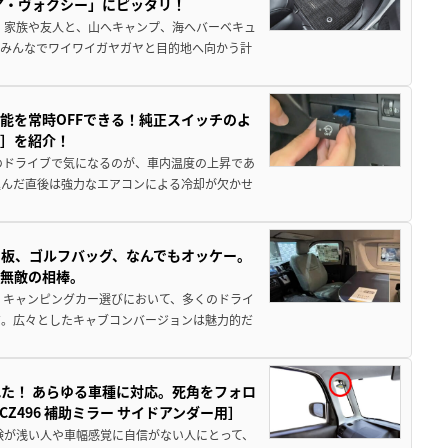
ア・ヴォクシー」にピッタリ！
 家族や友人と、山へキャンプ、海へバーベキュ
でみんなでワイワイガヤガヤと目的地へ向かう計
能を常時OFFできる！純正スイッチのよ
ー］を紹介！
のドライブで気になるのが、車内温度の上昇であ
込んだ直後は強力なエアコンによる冷却が欠かせ
板、ゴルフバッグ、なんでもオッケー。
、無敵の相棒。
 キャンピングカー選びにおいて、多くのドライ
だ。広々としたキャブコンバージョンは魅力的だ
た！ あらゆる車種に対応。死角をフォロ
496 補助ミラー サイドアンダー用］
験が浅い人や車幅感覚に自信がない人にとって、