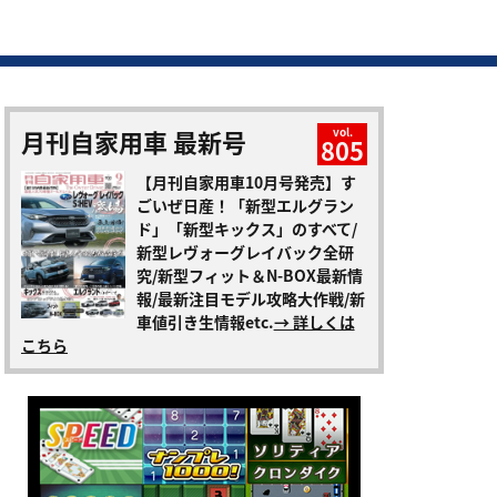
月刊自家用車 最新号
vol.
805
【月刊自家用車10月号発売】す
ごいぜ日産！「新型エルグラン
ド」「新型キックス」のすべて/
新型レヴォーグレイバック全研
究/新型フィット＆N-BOX最新情
報/最新注目モデル攻略大作戦/新
車値引き生情報etc.
→ 詳しくは
こちら