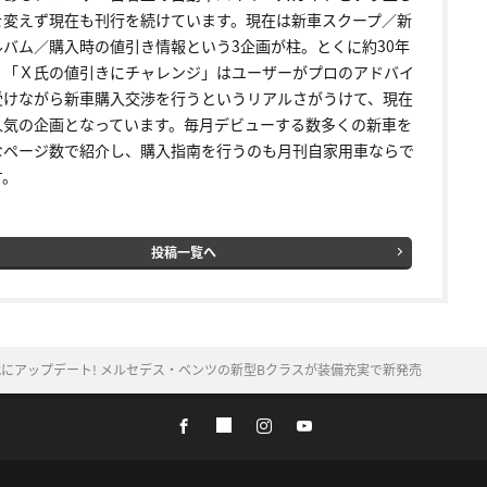
を変えず現在も刊行を続けています。現在は新車スクープ／新
ルバム／購入時の値引き情報という3企画が柱。とくに約30年
く「Ｘ氏の値引きにチャレンジ」はユーザーがプロのアドバイ
受けながら新車購入交渉を行うというリアルさがうけて、現在
人気の企画となっています。毎月デビューする数多くの新車を
なページ数で紹介し、購入指南を行うのも月刊自家用車ならで
す。
投稿一覧へ
にアップデート! メルセデス・ベンツの新型Bクラスが装備充実で新発売