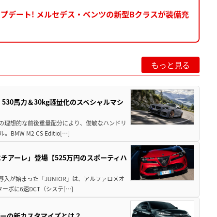
プデート! メルセデス・ベンツの新型Bクラスが装備充
もっと見る
」530馬力＆30kg軽量化のスペシャルマシ
50の理想的な前後重量配分により、俊敏なハンドリ
M2 CS Editio[…]
チアーレ」登場【525万円のスポーティハ
導入が始まった「JUNIOR」は、アルファロメオ
ターボに6速DCT（システ[…]
アーの新カスタマイズとは？