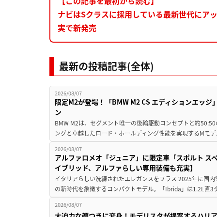
【この記事を最初から読む】
ナビはSクラスに採用している最新世代にアッ
実で新発売
最新の投稿記事(全体)
2026/08/07
限定M2が登場！「BMW M2 CS エディションエッジ
ン
BMW M2は、セグメント唯一の後輪駆動コンセプトと約50:
ングと卓越したロード・ホールディング性能を実現するMモデル。BMW 
2026/08/07
アルファロメオ「ジュニア」に限定車「スポルト スペ
イブリッド、アルファらしい専用装備も充実】
イタリアらしい洗練されたエレガンスをプラス 2025年に国内
の新時代を象徴するコンパクトモデル。「Ibrida」は1.2L直3
2026/08/07
大迫力な顔つきに変身！モデリスタが提案するハリ