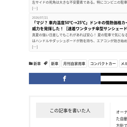
左サイドの死角は大きな不安要素である。特にコンビニの駐
[…]
2026/07/21
「マジ？ 車内温度50℃→25℃」ドンキの情熱価格
威力を発揮した！［速着ワンタッチ傘型サンシェー
真夏の強い日差しでもこれがあれば安心！ 夏の駐車で気にな
はハンドルやダッシュボードが熱を持ち、エアコンが効き始め
[…]
新車
新車
月刊自家用車
コンパクトカー
メ
この記事を書いた人
オー
た自
方針