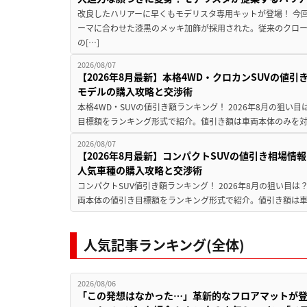
改良したハリアーに早くもモデリスタ専用キットが登場！ 今
ーマに合わせた漆黒のメッキ加飾が採用された。従来のクロ
の[…]
2026/08/07
【2026年8月最新】本格4WD・クロカンSUVの値
モデルの購入攻略と交渉術
本格4WD・SUVの値引き額ランキング！ 2026年8月の狙い目
目標額をランキング形式で紹介。値引き額は車両本体のみを対
2026/08/07
【2026年8月最新】コンパクトSUVの値引き相場情報
人気車種の購入攻略と交渉術
コンパクトSUV値引き額ランキング！ 2026年8月の狙い目は？
両本体の値引き目標額をランキング形式で紹介。値引き額は車
人気記事ランキング(全体)
2026/08/06
「この発想はなかった…」革新的なフロアマットが