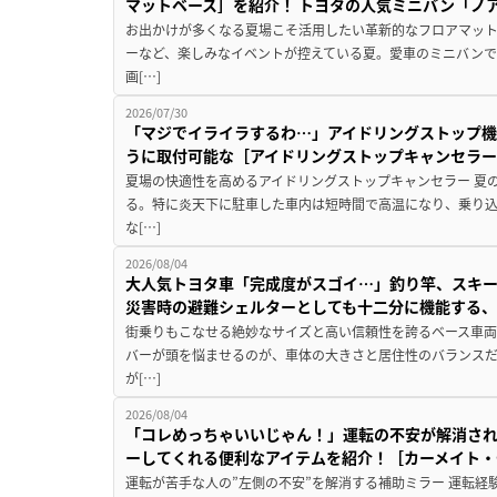
マットベース］を紹介！ トヨタの人気ミニバン「ノ
お出かけが多くなる夏場こそ活用したい革新的なフロアマット
ーなど、楽しみなイベントが控えている夏。愛車のミニバン
画[…]
2026/07/30
「マジでイライラするわ…」アイドリングストップ機
うに取付可能な［アイドリングストップキャンセラ
夏場の快適性を高めるアイドリングストップキャンセラー 夏
る。特に炎天下に駐車した車内は短時間で高温になり、乗り
な[…]
2026/08/04
大人気トヨタ車「完成度がスゴイ…」釣り竿、スキー
災害時の避難シェルターとしても十二分に機能する
街乗りもこなせる絶妙なサイズと高い信頼性を誇るベース車両
バーが頭を悩ませるのが、車体の大きさと居住性のバランス
が[…]
2026/08/04
「コレめっちゃいいじゃん！」運転の不安が解消され
ーしてくれる便利なアイテムを紹介！［カーメイト・CZ
運転が苦手な人の”左側の不安”を解消する補助ミラー 運転経