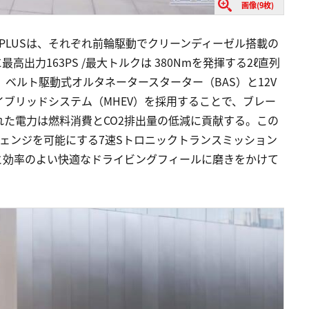
画像(9枚)
 Black Style PLUSは、それぞれ前輪駆動でクリーンディーゼル搭載の
に最高出力163PS /最大トルクは 380Nmを発揮する2ℓ直列
、ベルト駆動式オルタネータースターター（BAS）と12V
ブリッドシステム（MHEV）を採用することで、ブレー
た電力は燃料消費とCO2排出量の低減に貢献する。この
ェンジを可能にする7速Sトロニックトランスミッション
と効率のよい快適なドライビングフィールに磨きをかけて