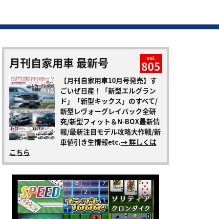
月刊自家用車 最新号
vol.
805
【月刊自家用車10月号発売】す
ごいぜ日産！「新型エルグラン
ド」「新型キックス」のすべて/
新型レヴォーグレイバック全研
究/新型フィット＆N-BOX最新情
報/最新注目モデル攻略大作戦/新
車値引き生情報etc.
→ 詳しくは
こちら