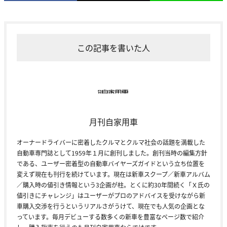
この記事を書いた人
月刊自家用車
オーナードライバーに密着したクルマとクルマ社会の話題を満載した
自動車専門誌として1959年１月に創刊しました。創刊当時の編集方針
である、ユーザー密着型の自動車バイヤーズガイドという立ち位置を
変えず現在も刊行を続けています。現在は新車スクープ／新車アルバム
／購入時の値引き情報という3企画が柱。とくに約30年間続く「Ｘ氏の
値引きにチャレンジ」はユーザーがプロのアドバイスを受けながら新
車購入交渉を行うというリアルさがうけて、現在でも人気の企画とな
っています。毎月デビューする数多くの新車を豊富なページ数で紹介