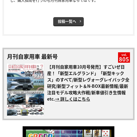
し、購入指南を行うのも月刊自家用車ならではです。
投稿一覧へ
月刊自家用車 最新号
vol.
805
【月刊自家用車10月号発売】すごいぜ日
産！「新型エルグランド」「新型キック
ス」のすべて/新型レヴォーグレイバック全
研究/新型フィット＆N-BOX最新情報/最新
注目モデル攻略大作戦/新車値引き生情報
etc.
→ 詳しくはこちら