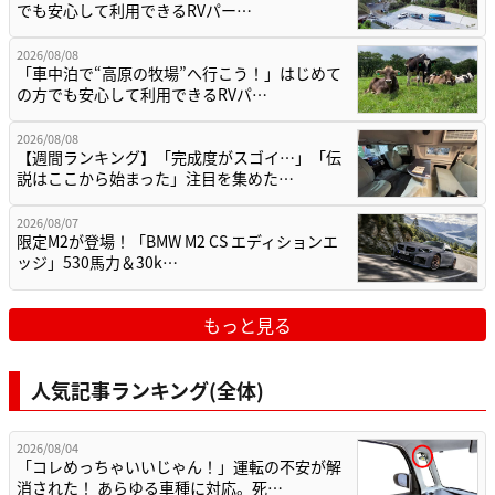
でも安心して利用できるRVパー…
2026/08/08
「車中泊で“高原の牧場”へ行こう！」はじめて
の方でも安心して利用できるRVパ…
2026/08/08
【週間ランキング】「完成度がスゴイ…」「伝
説はここから始まった」注目を集めた…
2026/08/07
限定M2が登場！「BMW M2 CS エディションエ
ッジ」530馬力＆30k…
もっと見る
人気記事ランキング(全体)
2026/08/04
「コレめっちゃいいじゃん！」運転の不安が解
消された！ あらゆる車種に対応。死…