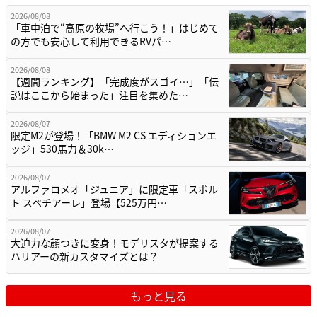
2026/08/08
「車中泊で“高原の牧場”へ行こう！」はじめて
の方でも安心して利用できるRVパ…
2026/08/08
【週間ランキング】「完成度がスゴイ…」「伝
説はここから始まった」注目を集めた…
2026/08/07
限定M2が登場！「BMW M2 CS エディションエ
ッジ」530馬力＆30k…
2026/08/07
アルファロメオ「ジュニア」に限定車「スポル
ト スペチアーレ」登場【525万円…
2026/08/07
大迫力な顔つきに変身！モデリスタが提案する
ハリアーの新カスタマイズとは？
もっと見る