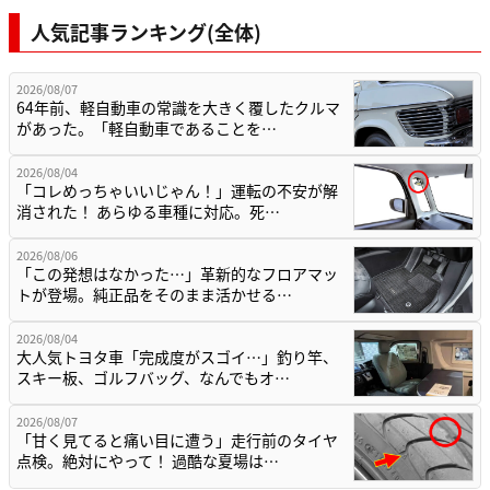
人気記事ランキング(全体)
2026/08/07
64年前、軽自動車の常識を大きく覆したクルマ
があった。「軽自動車であることを…
2026/08/04
「コレめっちゃいいじゃん！」運転の不安が解
消された！ あらゆる車種に対応。死…
2026/08/06
「この発想はなかった…」革新的なフロアマッ
トが登場。純正品をそのまま活かせる…
2026/08/04
大人気トヨタ車「完成度がスゴイ…」釣り竿、
スキー板、ゴルフバッグ、なんでもオ…
2026/08/07
「甘く見てると痛い目に遭う」走行前のタイヤ
点検。絶対にやって！ 過酷な夏場は…