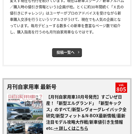
変えず現在も刊行を続けています。現在は新車スクープ／新車アルバム
／購入時の値引き情報という3企画が柱。とくに約30年間続く「Ｘ氏の
値引きにチャレンジ」はユーザーがプロのアドバイスを受けながら新
車購入交渉を行うというリアルさがうけて、現在でも人気の企画とな
っています。毎月デビューする数多くの新車を豊富なページ数で紹介
し、購入指南を行うのも月刊自家用車ならではです。
投稿一覧へ
月刊自家用車 最新号
vol.
805
【月刊自家用車10月号発売】すごいぜ日
産！「新型エルグランド」「新型キック
ス」のすべて/新型レヴォーグレイバック全
研究/新型フィット＆N-BOX最新情報/最新
注目モデル攻略大作戦/新車値引き生情報
etc.
→ 詳しくはこちら