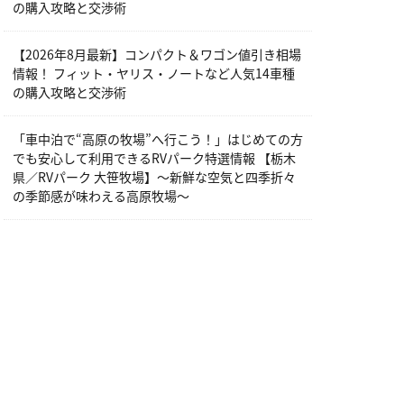
の購入攻略と交渉術
【2026年8月最新】コンパクト＆ワゴン値引き相場
情報！ フィット・ヤリス・ノートなど人気14車種
の購入攻略と交渉術
「車中泊で“高原の牧場”へ行こう！」はじめての方
でも安心して利用できるRVパーク特選情報 【栃木
県／RVパーク 大笹牧場】～新鮮な空気と四季折々
の季節感が味わえる高原牧場～