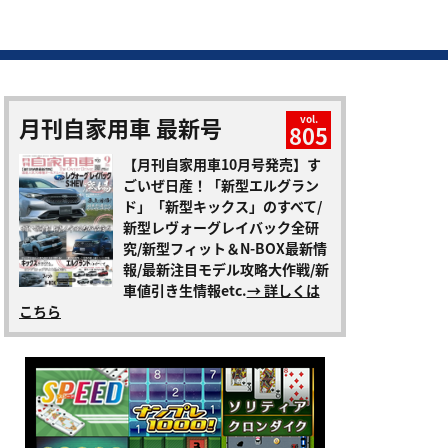
月刊自家用車 最新号
vol.
805
【月刊自家用車10月号発売】す
ごいぜ日産！「新型エルグラン
ド」「新型キックス」のすべて/
新型レヴォーグレイバック全研
究/新型フィット＆N-BOX最新情
報/最新注目モデル攻略大作戦/新
車値引き生情報etc.
→ 詳しくは
こちら