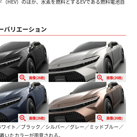
ド（HEV）のほか、水素を燃料とするEVである燃料電池自
ーバリエーション
画像(26枚)
画像(26枚)
画像(26枚)
画像(26枚)
ホワイト／ブラック／シルバー／グレー／ミッドブルー／
ち着いたカラーが用意される。