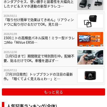
ホンダアクセス、使い勝手と装着性を大幅向上
したナビ＆スマホ連動の新型ドラレコ…
2026/03/11
「取り付け簡単で効果はてきめん」リアウィン
ドウに貼り付けるだけでOK。見た目…
2026/01/09
1500ニトの高輝度パネル採用！ミラー型ドラレ
コMio「MiVue ER58…
2025/12/30
［1月5日まで］期間限定で特別割引中。配線不
要、貼るだけでOK。車種を選ばず…
2025/07/11
［7月10日発売］トップブランドの注目の最新
作。「暗くてよく見えねぇわ…」と…
もっと見る
人気記事ランキング(全体)