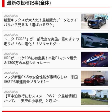
最新の投稿記事(全体)
2026/08/06
新型キックスが大人気！最新販売データとライ
バルから見える「選ばれるワケ」
2026/08/06
トヨタ「GR86」が一部改良を実施。意のままの
走りがさらに進化！「ソリッドグ…
2026/08/06
HRCがコミケ108に初出展！本物F1マシン展示
＆1300万の本格シミュレー…
2026/08/06
マツダ新型CX-5の安全性能が素晴らしい！米国
IIHSで3年連続全ブランド1…
2026/08/06
【車中泊旅行におススメ！ RVパーク最新情報】
かつて、「天空の小学校」と呼ば…