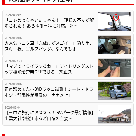
2026/08/04
「コレめっちゃいいじゃん！」運転の不安が解
消された！ あらゆる車種に対応。死…
2026/08/04
大人気トヨタ車「完成度がスゴイ…」釣り竿、
スキー板、ゴルフバッグ、なんでもオ…
2026/07/30
「マジでイライラするわ…」アイドリングスト
ップ機能を常時OFFできる！純正ス…
2026/08/04
正直舐めてた…BYDラッコ試乗！シート・ドラ
ポジ・静粛性が想像の「ナナメ上」…
2026/08/04
【車中泊旅行におススメ！ RVパーク最新情報】
出雲大社や松江市など山陰の主要…