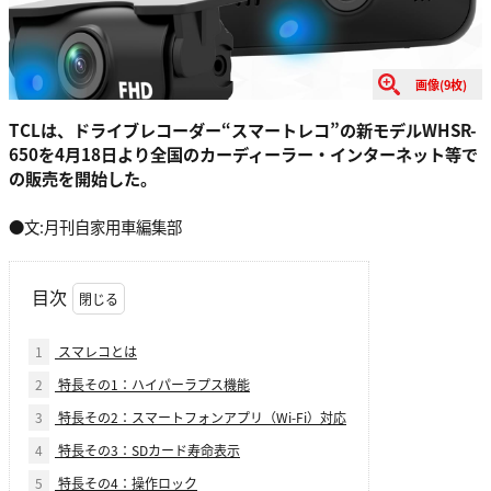
画像(9枚)
TCLは、ドライブレコーダー“スマートレコ”の新モデルWHSR-
650を4月18日より全国のカーディーラー・インターネット等で
の販売を開始した。
●文:月刊自家用車編集部
目次
1
スマレコとは
2
特長その1：ハイパーラプス機能
3
特長その2：スマートフォンアプリ（Wi-Fi）対応
4
特長その3：SDカード寿命表示
5
特長その4：操作ロック