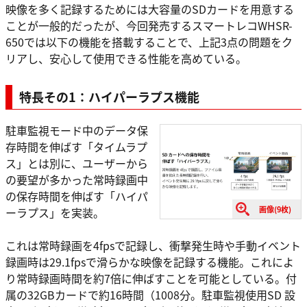
映像を多く記録するためには大容量のSDカードを用意する
ことが一般的だったが、今回発売するスマートレコWHSR-
650では以下の機能を搭載することで、上記3点の問題をク
リアし、安心して使用できる性能を高めている。
特長その1：ハイパーラプス機能
駐車監視モード中のデータ保
存時間を伸ばす「タイムラプ
ス」とは別に、ユーザーから
の要望が多かった常時録画中
の保存時間を伸ばす「ハイパ
画像(9枚)
ーラプス」を実装。
これは常時録画を4fpsで記録し、衝撃発生時や手動イベント
録画時は29.1fpsで滑らかな映像を記録する機能。これによ
り常時録画時間を約7倍に伸ばすことを可能としている。付
属の32GBカードで約16時間（1008分。駐車監視使用SD 設