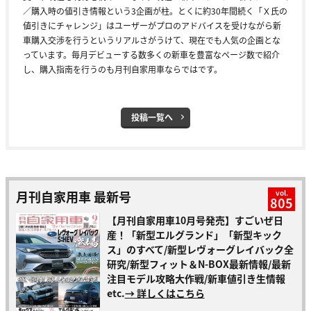
／購入時の値引き情報という3企画が柱。とくに約30年間続く「Ｘ氏の
値引きにチャレンジ」はユーザーがプロのアドバイスを受けながら新
車購入交渉を行うというリアルさがうけて、現在でも人気の企画とな
っています。毎月デビューする数多くの新車を豊富なページ数で紹介
し、購入指南を行うのも月刊自家用車ならではです。
投稿一覧へ
月刊自家用車 最新号
vol.
805
【月刊自家用車10月号発売】すごいぜ日
産！「新型エルグランド」「新型キック
ス」のすべて/新型レヴォーグレイバック全
研究/新型フィット＆N-BOX最新情報/最新
注目モデル攻略大作戦/新車値引き生情報
etc.
→ 詳しくはこちら