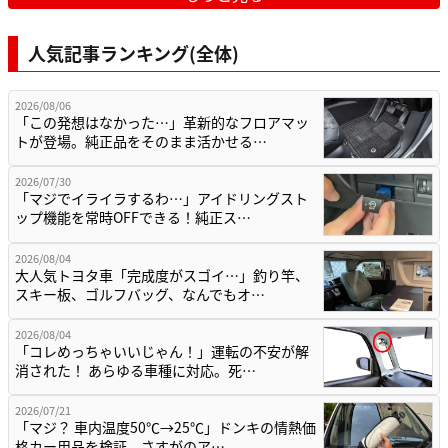
人気記事ランキング(全体)
2026/08/06
「この発想はなかった…」革新的なフロアマッ
トが登場。純正品をそのまま活かせる…
2026/07/30
「マジでイライラするわ…」アイドリングスト
ップ機能を常時OFFできる！純正ス…
2026/08/04
大人気トヨタ車「完成度がスゴイ…」釣り竿、
スキー板、ゴルフバッグ、なんでもオ…
2026/08/04
「コレめっちゃいいじゃん！」運転の不安が解
消された！ あらゆる車種に対応。死…
2026/07/21
「マジ？ 車内温度50℃→25℃」ドンキの情熱価
格カー用品を検証。さすがのア…