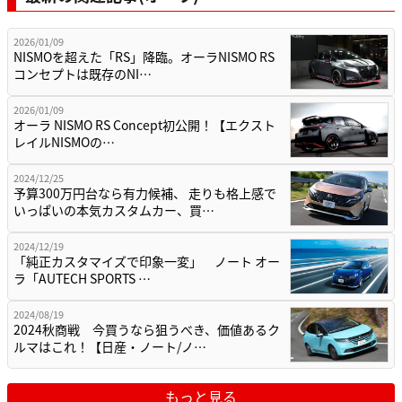
2026/01/09
NISMOを超えた「RS」降臨。オーラNISMO RS
コンセプトは既存のNI…
2026/01/09
オーラ NISMO RS Concept初公開！【エクスト
レイルNISMOの…
2024/12/25
予算300万円台なら有力候補、 走りも格上感で
いっぱいの本気カスタムカー、買…
2024/12/19
「純正カスタマイズで印象一変」 ノート オー
ラ「AUTECH SPORTS …
2024/08/19
2024秋商戦 今買うなら狙うべき、価値あるク
ルマはこれ！【日産・ノート/ノ…
もっと見る