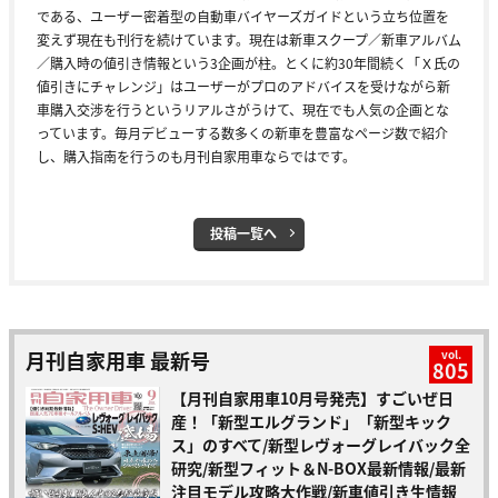
である、ユーザー密着型の自動車バイヤーズガイドという立ち位置を
変えず現在も刊行を続けています。現在は新車スクープ／新車アルバム
／購入時の値引き情報という3企画が柱。とくに約30年間続く「Ｘ氏の
値引きにチャレンジ」はユーザーがプロのアドバイスを受けながら新
車購入交渉を行うというリアルさがうけて、現在でも人気の企画とな
っています。毎月デビューする数多くの新車を豊富なページ数で紹介
し、購入指南を行うのも月刊自家用車ならではです。
投稿一覧へ
月刊自家用車 最新号
vol.
805
【月刊自家用車10月号発売】すごいぜ日
産！「新型エルグランド」「新型キック
ス」のすべて/新型レヴォーグレイバック全
研究/新型フィット＆N-BOX最新情報/最新
注目モデル攻略大作戦/新車値引き生情報