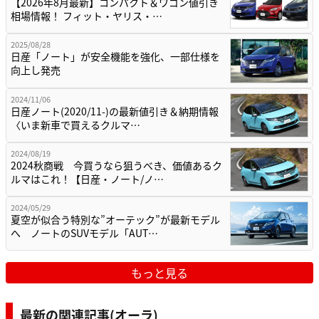
【2026年8月最新】コンパクト＆ワゴン値引き
相場情報！ フィット・ヤリス・…
2025/08/28
日産「ノート」が安全機能を強化、一部仕様を
向上し発売
2024/11/06
日産ノート(2020/11-)の最新値引き＆納期情報
〈いま新車で買えるクルマ…
2024/08/19
2024秋商戦 今買うなら狙うべき、価値あるク
ルマはこれ！【日産・ノート/ノ…
2024/05/29
夏空が似合う特別な”オーテック”が最新モデル
へ ノートのSUVモデル「AUT…
もっと見る
最新の関連記事(オーラ)