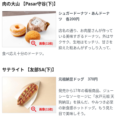
肉の大山 【Pasar守谷(下)】
シュガードーナツ・あんドーナ
ツ
各200円
店名の通り、お肉屋さんが作って
いる美味すぎるドーナツ。外はサ
クサク、生地はモッチリ、甘さを
画像(11枚)
抑えた粒あんがずっしり入って、
食べ応え十分のドーナツ。
サテライト 【友部SA(下)】
元祖納豆ドッグ
370円
発売から17年の看板商品、ジュー
シーなソーセージに「水戸元祖 天
狗納豆」を挟んだ、やみつき必至
の新食感ホットドッグ。もう見た
画像(11枚)
目で美味しそう。