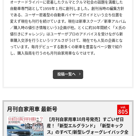
オーナードライバーに密着したクルマとクルマ社会の話題を満載した
自動車専門誌として1959年１月に創刊しました。創刊当時の編集方針
である、ユーザー密着型の自動車バイヤーズガイドという立ち位置を
変えず現在も刊行を続けています。現在は新車スクープ／新車アルバム
／購入時の値引き情報という3企画が柱。とくに約30年間続く「Ｘ氏の
値引きにチャレンジ」はユーザーがプロのアドバイスを受けながら新
車購入交渉を行うというリアルさがうけて、現在でも人気の企画とな
っています。毎月デビューする数多くの新車を豊富なページ数で紹介
し、購入指南を行うのも月刊自家用車ならではです。
投稿一覧へ
月刊自家用車 最新号
vol.
805
【月刊自家用車10月号発売】すごいぜ日
産！「新型エルグランド」「新型キック
ス」のすべて/新型レヴォーグレイバック全