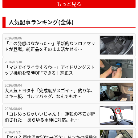
もっと見る
人気記事ランキング(全体)
2026/08/06
「この発想はなかった…」革新的なフロアマッ
トが登場。純正品をそのまま活かせる…
2026/07/30
「マジでイライラするわ…」アイドリングスト
ップ機能を常時OFFできる！純正ス…
2026/08/04
大人気トヨタ車「完成度がスゴイ…」釣り竿、
スキー板、ゴルフバッグ、なんでもオ…
2026/08/04
「コレめっちゃいいじゃん！」運転の不安が解
消された！ あらゆる車種に対応。死…
2026/07/21
「マジ？ 車内温度50℃→25℃」ドンキの情熱価