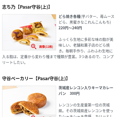
志ち乃【Pasar守谷(上)】
どら焼き各種
(芋バター、苺ムース
どら、黒蜜きなこれんこんもち)
220円〜240円
ふっくら生地に多彩な味の餡が美
味しい、老舗和菓子店のどら焼
画像(11枚)
き。毎朝手作り、ふわふわ生地に
入る餡は、定番から変わり種まで種類が豊富。3つあるので、コンプ
リートしたい。
守谷ベーカリー【Pasar守谷(上)】
茨城産レンコン入りキーマカレー
パン 300円
レンコンの生産量第一位の茨城
県。その茨城県産レンコンを使っ
たシャキシャキ食感、カリッとし