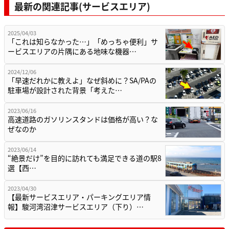
最新の関連記事(サービスエリア)
2025/04/03
「これは知らなかった…」「めっちゃ便利」サ
ービスエリアの片隅にある地味な機器…
2024/12/06
「早速だれかに教えよ」なぜ斜めに？SA/PAの
駐車場が設計された背景「考えた…
2023/06/16
高速道路のガソリンスタンドは価格が高い？な
ぜなのか
2023/06/14
“絶景だけ”を目的に訪れても満足できる道の駅8
選【西…
2023/04/30
【最新サービスエリア・パーキングエリア情
報】駿河湾沼津サービスエリア（下り）…