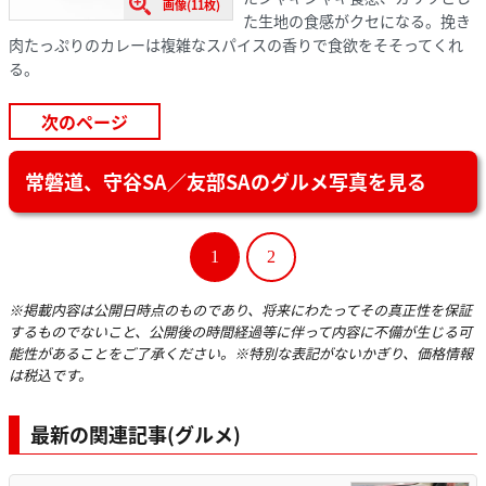
画像(11枚)
た生地の食感がクセになる。挽き
肉たっぷりのカレーは複雑なスパイスの香りで食欲をそそってくれ
る。
次のページ
常磐道、守谷SA／友部SAのグルメ写真を見る
1
2
※掲載内容は公開日時点のものであり、将来にわたってその真正性を保証
するものでないこと、公開後の時間経過等に伴って内容に不備が生じる可
能性があることをご了承ください。※特別な表記がないかぎり、価格情報
は税込です。
最新の関連記事(グルメ)