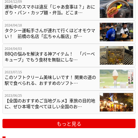
2024/12/09
運転中のスマホは違反「じゃあ食事は？」おに
ぎり・パン・カップ麺・弁当。どこま…
2024/04/18
タクシー運転手さんが連れて行くほどオモウマ
い！ 前橋の名店「広ちゃん飯店」が…
2024/04/03
BBQの悩みを解決する神アイテム！ 「バーベ
キューブ」でもう食材を無駄にしな…
2023/07/15
このソフトクリーム美味しいです！ 関東の道の
駅で食べられる、おすすめのソフト…
2023/06/25
【全国のおすすめご当地グルメ】車旅の目的地
に、ぜひ本場で食べてほしい全国のお…
もっと見る