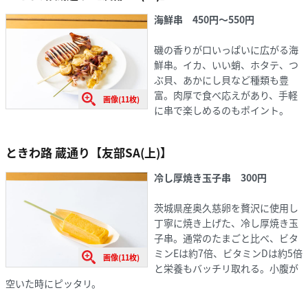
海鮮串 450円〜550円
磯の香りが口いっぱいに広がる海
鮮串。イカ、いい蛸、ホタテ、つ
ぶ貝、あかにし貝など種類も豊
富。肉厚で食べ応えがあり、手軽
画像(11枚)
に串で楽しめるのもポイント。
ときわ路 蔵通り【友部SA(上)】
冷し厚焼き玉子串 300円
茨城県産奥久慈卵を贅沢に使用し
丁寧に焼き上げた、冷し厚焼き玉
子串。通常のたまごと比べ、ビタ
ミンEは約7倍、ビタミンDは約5倍
画像(11枚)
と栄養もバッチリ取れる。小腹が
空いた時にピッタリ。