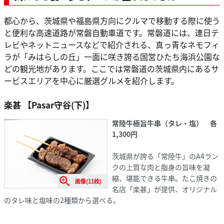
都心から、茨城県や福島県方向にクルマで移動する際に使う
と便利な高速道路が常磐自動車道です。常磐道には、連日テ
レビやネットニュースなどで紹介される、真っ青なネモフィ
ラが「みはらしの丘」一面に咲き誇る国営ひたち海浜公園な
どの観光地があります。ここでは常磐道の茨城県内にあるサ
ービスエリアを中心に厳選グルメを紹介します。
楽甚 【Pasar守谷(下)】
常陸牛極旨牛串（タレ・塩）
各
1,300円
茨城県が誇る「常陸牛」のA4ラン
クの上質な肉と脂身の旨味を凝
縮、堪能できる牛串。たこ焼きの
画像(11枚)
名店「楽甚」が提供、オリジナル
のタレ味と塩味の2種類から選べる。