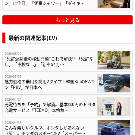
ン」に注目。「個室シャワー」「ダイキ…
もっと見る
最新の関連記事(EV)
2026/06/29
“免許返納後の移動問題”これで解決!? 「免許な
し」「車検なし」「新車54万…
2026/05/17
魅力価格の乗用＆商用2タイプ！韓国KiaのEVバ
ン「PBV」が日本へ
2026/04/24
充電待ちを「予約」で解消。基本料0円のトヨタ
充電サービス「TEEMO」本格稼…
2026/04/13
こんな楽しいクルマ、ホンダしか造れない
（笑）。ホンダのスポーツEV「スーパー…