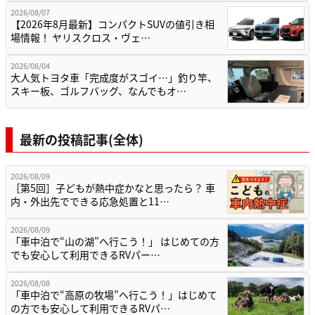
2026/08/07
【2026年8月最新】コンパクトSUVの値引き相
場情報！ ヤリスクロス・ヴェ…
2026/08/04
大人気トヨタ車「完成度がスゴイ…」釣り竿、
スキー板、ゴルフバッグ、なんでもオ…
最新の投稿記事(全体)
2026/08/09
［第5回］子どもが熱中症かなと思ったら？ 車
内・外出先でできる応急処置と11…
2026/08/09
「車中泊で“山の湖”へ行こう！」 はじめての方
でも安心して利用できるRVパー…
2026/08/08
「車中泊で“高原の牧場”へ行こう！」はじめて
の方でも安心して利用できるRVパ…