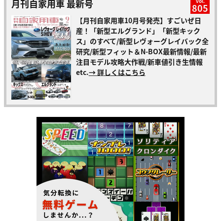
月刊自家用車 最新号
vol.
805
【月刊自家用車10月号発売】すごいぜ日
産！「新型エルグランド」「新型キック
ス」のすべて/新型レヴォーグレイバック全
研究/新型フィット＆N-BOX最新情報/最新
注目モデル攻略大作戦/新車値引き生情報
etc.
→ 詳しくはこちら