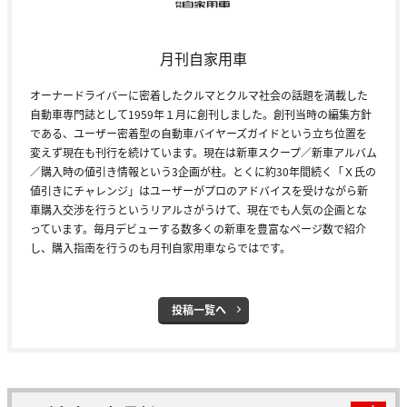
月刊自家用車
オーナードライバーに密着したクルマとクルマ社会の話題を満載した
自動車専門誌として1959年１月に創刊しました。創刊当時の編集方針
である、ユーザー密着型の自動車バイヤーズガイドという立ち位置を
変えず現在も刊行を続けています。現在は新車スクープ／新車アルバム
／購入時の値引き情報という3企画が柱。とくに約30年間続く「Ｘ氏の
値引きにチャレンジ」はユーザーがプロのアドバイスを受けながら新
車購入交渉を行うというリアルさがうけて、現在でも人気の企画とな
っています。毎月デビューする数多くの新車を豊富なページ数で紹介
し、購入指南を行うのも月刊自家用車ならではです。
投稿一覧へ