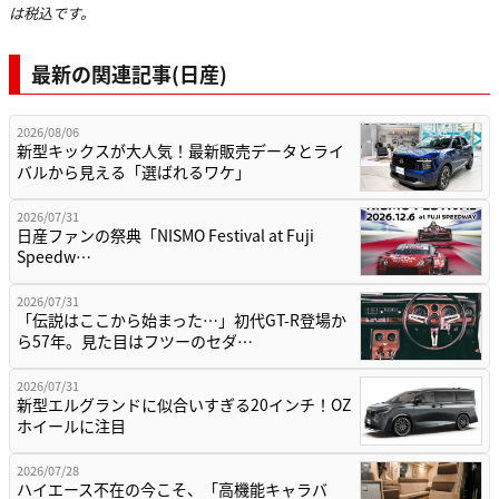
は税込です。
最新の関連記事(日産)
2026/08/06
新型キックスが大人気！最新販売データとライ
バルから見える「選ばれるワケ」
2026/07/31
日産ファンの祭典「NISMO Festival at Fuji
Speedw…
2026/07/31
「伝説はここから始まった…」初代GT-R登場か
ら57年。見た目はフツーのセダ…
2026/07/31
新型エルグランドに似合いすぎる20インチ！OZ
ホイールに注目
2026/07/28
ハイエース不在の今こそ、「高機能キャラバ