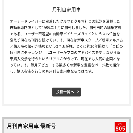
月刊自家用車
オーナードライバーに密着したクルマとクルマ社会の話題を満載した
自動車専門誌として1959年１月に創刊しました。創刊当時の編集方針
である、ユーザー密着型の自動車バイヤーズガイドという立ち位置を
変えず現在も刊行を続けています。現在は新車スクープ／新車アルバム
／購入時の値引き情報という3企画が柱。とくに約30年間続く「Ｘ氏の
値引きにチャレンジ」はユーザーがプロのアドバイスを受けながら新
車購入交渉を行うというリアルさがうけて、現在でも人気の企画とな
っています。毎月デビューする数多くの新車を豊富なページ数で紹介
し、購入指南を行うのも月刊自家用車ならではです。
投稿一覧へ
月刊自家用車 最新号
vol.
805