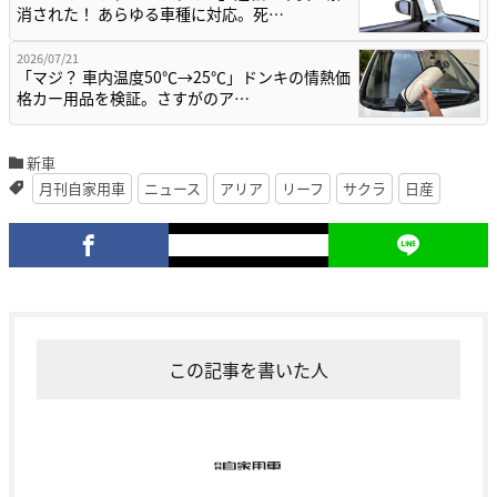
消された！ あらゆる車種に対応。死…
2026/07/21
「マジ？ 車内温度50℃→25℃」ドンキの情熱価
格カー用品を検証。さすがのア…
新車
月刊自家用車
ニュース
アリア
リーフ
サクラ
日産
この記事を書いた人