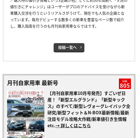
／購入時の値引き情報という3企画が柱。とくに約30年間続く「Ｘ氏の
値引きにチャレンジ」はユーザーがプロのアドバイスを受けながら新
車購入交渉を行うというリアルさがうけて、現在でも人気の企画とな
っています。毎月デビューする数多くの新車を豊富なページ数で紹介
し、購入指南を行うのも月刊自家用車ならではです。
投稿一覧へ
月刊自家用車 最新号
vol.
805
【月刊自家用車10月号発売】すごいぜ日
産！「新型エルグランド」「新型キック
ス」のすべて/新型レヴォーグレイバック全
研究/新型フィット＆N-BOX最新情報/最新
注目モデル攻略大作戦/新車値引き生情報
etc.
→ 詳しくはこちら