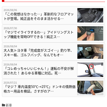
2026/08/06
「この発想はなかった…」革新的なフロアマッ
トが登場。純正品をそのまま活かせる…
2026/07/30
「マジでイライラするわ…」アイドリングスト
ップ機能を常時OFFできる！純正ス…
2026/08/04
大人気トヨタ車「完成度がスゴイ…」釣り竿、
スキー板、ゴルフバッグ、なんでもオ…
2026/08/04
「コレめっちゃいいじゃん！」運転の不安が解
消された！ あらゆる車種に対応。死…
2026/07/21
「マジ？ 車内温度50℃→25℃」ドンキの情熱価
格カー用品を検証。さすがのア…
新車