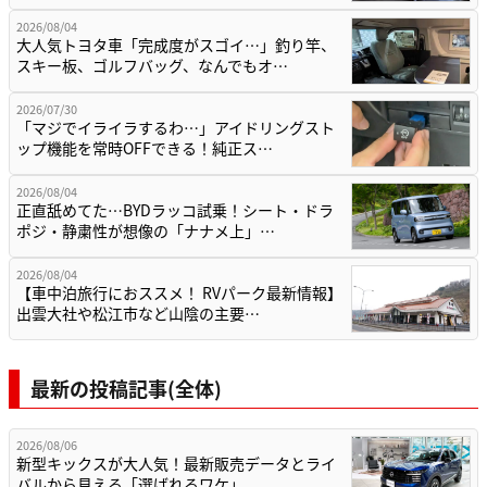
2026/08/04
大人気トヨタ車「完成度がスゴイ…」釣り竿、
スキー板、ゴルフバッグ、なんでもオ…
2026/07/30
「マジでイライラするわ…」アイドリングスト
ップ機能を常時OFFできる！純正ス…
2026/08/04
正直舐めてた…BYDラッコ試乗！シート・ドラ
ポジ・静粛性が想像の「ナナメ上」…
2026/08/04
【車中泊旅行におススメ！ RVパーク最新情報】
出雲大社や松江市など山陰の主要…
最新の投稿記事(全体)
2026/08/06
新型キックスが大人気！最新販売データとライ
バルから見える「選ばれるワケ」