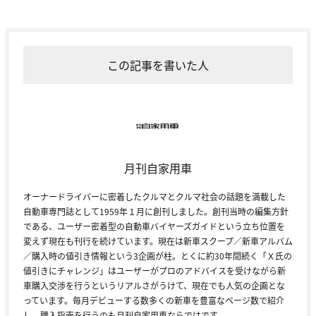
この記事を書いた人
月刊自家用車
オーナードライバーに密着したクルマとクルマ社会の話題を満載した
自動車専門誌として1959年１月に創刊しました。創刊当時の編集方針
である、ユーザー密着型の自動車バイヤーズガイドという立ち位置を
変えず現在も刊行を続けています。現在は新車スクープ／新車アルバム
／購入時の値引き情報という3企画が柱。とくに約30年間続く「Ｘ氏の
値引きにチャレンジ」はユーザーがプロのアドバイスを受けながら新
車購入交渉を行うというリアルさがうけて、現在でも人気の企画とな
っています。毎月デビューする数多くの新車を豊富なページ数で紹介
し、購入指南を行うのも月刊自家用車ならではです。