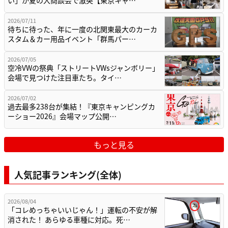
い」が夏の大商談会で激突【東京キャ…
2026/07/11
待ちに待った、年に一度の北関東最大のカーカ
スタム＆カー用品イベント「群馬パー…
2026/07/05
空冷VWの祭典「ストリートVWsジャンボリー」
会場で見つけた注目車たち。タイ…
2026/07/02
過去最多238台が集結！『東京キャンピングカ
ーショー2026』会場マップ公開…
もっと見る
人気記事ランキング(全体)
2026/08/04
「コレめっちゃいいじゃん！」運転の不安が解
消された！ あらゆる車種に対応。死…