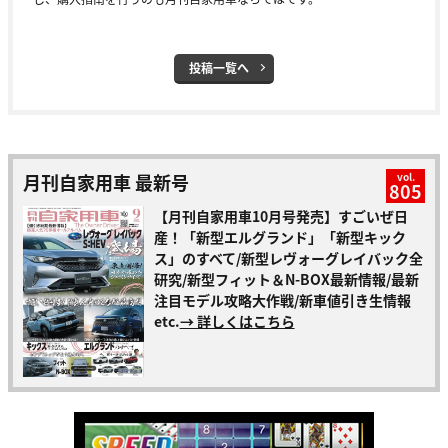
投稿一覧へ
月刊自家用車 最新号
vol.
805
【月刊自家用車10月号発売】すごいぜ日
産！「新型エルグランド」「新型キック
ス」のすべて/新型レヴォーグレイバック全
研究/新型フィット＆N-BOX最新情報/最新
注目モデル攻略大作戦/新車値引き生情報
etc.
→ 詳しくはこちら