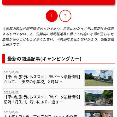
1
2
※掲載内容は公開日時点のものであり、将来にわたってその真正性を保証
するものでないこと、公開後の時間経過等に伴って内容に不備が生じる可
能性があることをご了承ください。※特別な表記がないかぎり、価格情報
は税込です。
最新の関連記事(キャンピングカー)
2026/08/06
【車中泊旅行におススメ！ RVパーク最新情報】
かつて、「天空の小学校」と呼ば…
2026/08/05
【車中泊旅行におススメ！ RVパーク最新情報】
清流「丹生川」沿いにある、透き…
2026/08/04
大人気トヨタ車「完成度がスゴイ…」釣り竿、