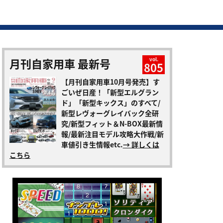
月刊自家用車 最新号
vol.
805
【月刊自家用車10月号発売】す
ごいぜ日産！「新型エルグラン
ド」「新型キックス」のすべて/
新型レヴォーグレイバック全研
究/新型フィット＆N-BOX最新情
報/最新注目モデル攻略大作戦/新
車値引き生情報etc.
→ 詳しくは
こちら