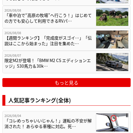
2026/08/08
「車中泊で“高原の牧場”へ行こう！」はじめて
の方でも安心して利用できるRVパ…
2026/08/08
【週間ランキング】「完成度がスゴイ…」「伝
説はここから始まった」注目を集めた…
2026/08/07
限定M2が登場！「BMW M2 CS エディションエ
ッジ」530馬力＆30k…
もっと見る
人気記事ランキング(全体)
2026/08/04
「コレめっちゃいいじゃん！」運転の不安が解
消された！ あらゆる車種に対応。死…