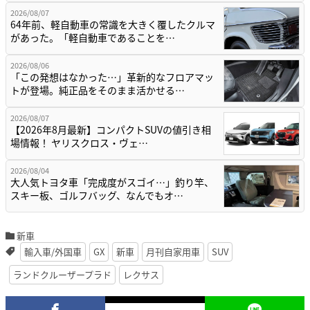
2026/08/07
64年前、軽自動車の常識を大きく覆したクルマ
があった。「軽自動車であることを…
2026/08/06
「この発想はなかった…」革新的なフロアマッ
トが登場。純正品をそのまま活かせる…
2026/08/07
【2026年8月最新】コンパクトSUVの値引き相
場情報！ ヤリスクロス・ヴェ…
2026/08/04
大人気トヨタ車「完成度がスゴイ…」釣り竿、
スキー板、ゴルフバッグ、なんでもオ…
新車
輸入車/外国車
GX
新車
月刊自家用車
SUV
ランドクルーザープラド
レクサス