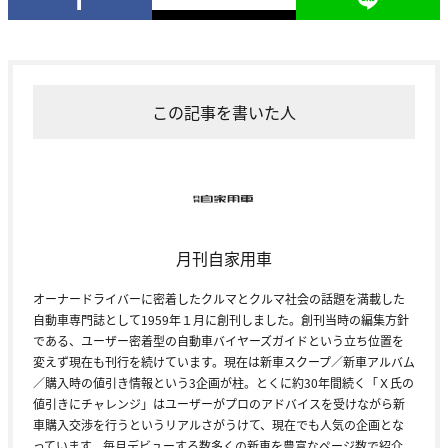
この記事を書いた人
月刊自家用車
オーナードライバーに密着したクルマとクルマ社会の話題を満載した
自動車専門誌として1959年１月に創刊しました。創刊当時の編集方針
である、ユーザー密着型の自動車バイヤーズガイドという立ち位置を
変えず現在も刊行を続けています。現在は新車スクープ／新車アルバム
／購入時の値引き情報という3企画が柱。とくに約30年間続く「Ｘ氏の
値引きにチャレンジ」はユーザーがプロのアドバイスを受けながら新
車購入交渉を行うというリアルさがうけて、現在でも人気の企画とな
っています。毎月デビューする数多くの新車を豊富なページ数で紹介