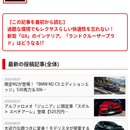
【この記事を最初から読む】
過酷な環境でもレクサスらしい快適性を忘れない！
新型「GX」のインテリア。「ランドクルーザープラ
ド」はどうなる!?
最新の投稿記事(全体)
2026/08/07
限定M2が登場！「BMW M2 CS エディションエ
ッジ」530馬力＆30k…
2026/08/07
アルファロメオ「ジュニア」に限定車「スポル
ト スペチアーレ」登場【525万円…
2026/08/07
大迫力な顔つきに変身！モデリスタが提案する