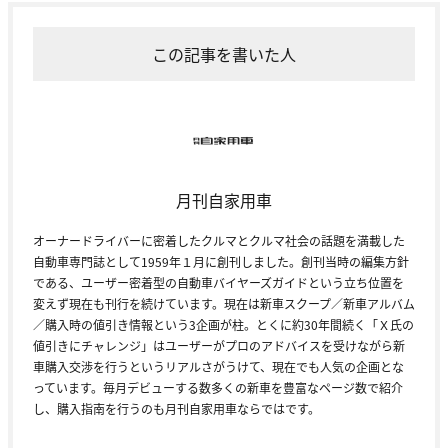
この記事を書いた人
月刊自家用車
オーナードライバーに密着したクルマとクルマ社会の話題を満載した
自動車専門誌として1959年１月に創刊しました。創刊当時の編集方針
である、ユーザー密着型の自動車バイヤーズガイドという立ち位置を
変えず現在も刊行を続けています。現在は新車スクープ／新車アルバム
／購入時の値引き情報という3企画が柱。とくに約30年間続く「Ｘ氏の
値引きにチャレンジ」はユーザーがプロのアドバイスを受けながら新
車購入交渉を行うというリアルさがうけて、現在でも人気の企画とな
っています。毎月デビューする数多くの新車を豊富なページ数で紹介
し、購入指南を行うのも月刊自家用車ならではです。