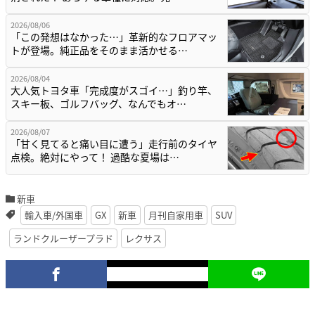
2026/08/06
「この発想はなかった…」革新的なフロアマッ
トが登場。純正品をそのまま活かせる…
2026/08/04
大人気トヨタ車「完成度がスゴイ…」釣り竿、
スキー板、ゴルフバッグ、なんでもオ…
2026/08/07
「甘く見てると痛い目に遭う」走行前のタイヤ
点検。絶対にやって！ 過酷な夏場は…
新車
輸入車/外国車
GX
新車
月刊自家用車
SUV
ランドクルーザープラド
レクサス