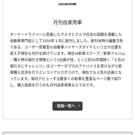
月刊自家用車
オーナードライバーに密着したクルマとクルマ社会の話題を満載した
自動車専門誌として1959年１月に創刊しました。創刊当時の編集方針
である、ユーザー密着型の自動車バイヤーズガイドという立ち位置を
変えず現在も刊行を続けています。現在は新車スクープ／新車アルバム
／購入時の値引き情報という3企画が柱。とくに約30年間続く「Ｘ氏の
値引きにチャレンジ」はユーザーがプロのアドバイスを受けながら新
車購入交渉を行うというリアルさがうけて、現在でも人気の企画とな
っています。毎月デビューする数多くの新車を豊富なページ数で紹介
し、購入指南を行うのも月刊自家用車ならではです。
投稿一覧へ