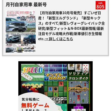
月刊自家用車 最新号
vol.
805
【月刊自家用車10月号発売】すごいぜ日
産！「新型エルグランド」「新型キック
ス」のすべて/新型レヴォーグレイバック全
研究/新型フィット＆N-BOX最新情報/最新
注目モデル攻略大作戦/新車値引き生情報
etc.
→ 詳しくはこちら