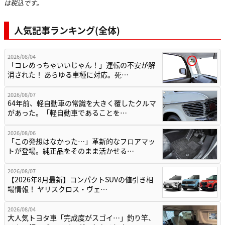
は税込です。
人気記事ランキング(全体)
2026/08/04
「コレめっちゃいいじゃん！」運転の不安が解
消された！ あらゆる車種に対応。死…
2026/08/07
64年前、軽自動車の常識を大きく覆したクルマ
があった。「軽自動車であることを…
2026/08/06
「この発想はなかった…」革新的なフロアマッ
トが登場。純正品をそのまま活かせる…
2026/08/07
【2026年8月最新】コンパクトSUVの値引き相
場情報！ ヤリスクロス・ヴェ…
2026/08/04
大人気トヨタ車「完成度がスゴイ…」釣り竿、