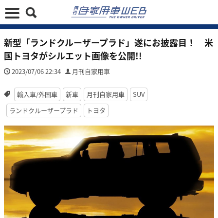
新型「ランドクルーザープラド」遂にお披露目！ 米
国トヨタがシルエット画像を公開!!
2023/07/06 22:34
月刊自家用車
輸入車/外国車
新車
月刊自家用車
SUV
ランドクルーザープラド
トヨタ