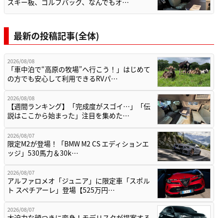
スキー板、ゴルフバッグ、なんでもオ…
最新の投稿記事(全体)
2026/08/08
「車中泊で“高原の牧場”へ行こう！」はじめて
の方でも安心して利用できるRVパ…
2026/08/08
【週間ランキング】「完成度がスゴイ…」「伝
説はここから始まった」注目を集めた…
2026/08/07
限定M2が登場！「BMW M2 CS エディションエ
ッジ」530馬力＆30k…
2026/08/07
アルファロメオ「ジュニア」に限定車「スポル
ト スペチアーレ」登場【525万円…
2026/08/07
大迫力な顔つきに変身！モデリスタが提案する