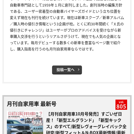
自動車専門誌として1959年１月に創刊しました。創刊当時の編集方針
である、ユーザー密着型の自動車バイヤーズガイドという立ち位置を
変えず現在も刊行を続けています。現在は新車スクープ／新車アルバム
／購入時の値引き情報という3企画が柱。とくに約30年間続く「Ｘ氏の
値引きにチャレンジ」はユーザーがプロのアドバイスを受けながら新
車購入交渉を行うというリアルさがうけて、現在でも人気の企画とな
っています。毎月デビューする数多くの新車を豊富なページ数で紹介
し、購入指南を行うのも月刊自家用車ならではです。
投稿一覧へ
月刊自家用車 最新号
vol.
805
【月刊自家用車10月号発売】すごいぜ日
産！「新型エルグランド」「新型キック
ス」のすべて/新型レヴォーグレイバック全
研究/新型フィット＆N-BOX最新情報/最新