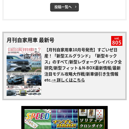
投稿一覧へ
月刊自家用車 最新号
vol.
805
【月刊自家用車10月号発売】すごいぜ日
産！「新型エルグランド」「新型キック
ス」のすべて/新型レヴォーグレイバック全
研究/新型フィット＆N-BOX最新情報/最新
注目モデル攻略大作戦/新車値引き生情報
etc.
→ 詳しくはこちら