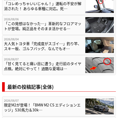
「コレめっちゃいいじゃん！」運転の不安が解
消された！ あらゆる車種に対応。死…
2026/08/06
「この発想はなかった…」革新的なフロアマッ
トが登場。純正品をそのまま活かせる…
2026/08/04
大人気トヨタ車「完成度がスゴイ…」釣り竿、
スキー板、ゴルフバッグ、なんでもオ…
2026/08/07
「甘く見てると痛い目に遭う」走行前のタイヤ
点検。絶対にやって！ 過酷な夏場は…
最新の投稿記事(全体)
2026/08/07
限定M2が登場！「BMW M2 CS エディションエ
ッジ」530馬力＆30k…