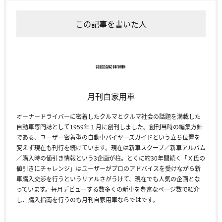
この記事を書いた人
月刊自家用車
オーナードライバーに密着したクルマとクルマ社会の話題を満載した
自動車専門誌として1959年１月に創刊しました。創刊当時の編集方針
である、ユーザー密着型の自動車バイヤーズガイドという立ち位置を
変えず現在も刊行を続けています。現在は新車スクープ／新車アルバム
／購入時の値引き情報という3企画が柱。とくに約30年間続く「Ｘ氏の
値引きにチャレンジ」はユーザーがプロのアドバイスを受けながら新
車購入交渉を行うというリアルさがうけて、現在でも人気の企画とな
っています。毎月デビューする数多くの新車を豊富なページ数で紹介
し、購入指南を行うのも月刊自家用車ならではです。