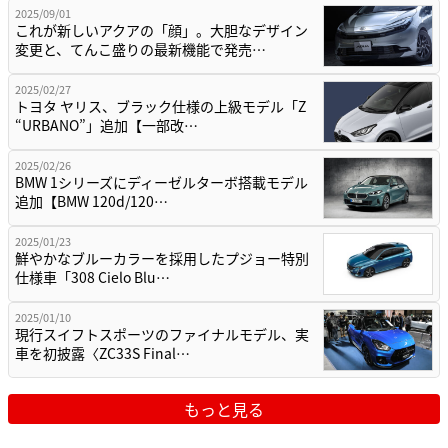
2025/09/01
これが新しいアクアの「顔」。大胆なデザイン
変更と、てんこ盛りの最新機能で発売…
2025/02/27
トヨタ ヤリス、ブラック仕様の上級モデル「Z
“URBANO”」追加【一部改…
2025/02/26
BMW 1シリーズにディーゼルターボ搭載モデル
追加【BMW 120d/120…
2025/01/23
鮮やかなブルーカラーを採用したプジョー特別
仕様車「308 Cielo Blu…
2025/01/10
現行スイフトスポーツのファイナルモデル、実
車を初披露〈ZC33S Final…
もっと見る