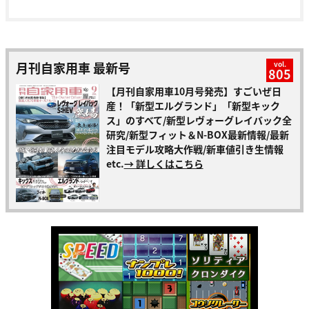
月刊自家用車 最新号
vol.
805
【月刊自家用車10月号発売】すごいぜ日
産！「新型エルグランド」「新型キック
ス」のすべて/新型レヴォーグレイバック全
研究/新型フィット＆N-BOX最新情報/最新
注目モデル攻略大作戦/新車値引き生情報
etc.
→ 詳しくはこちら