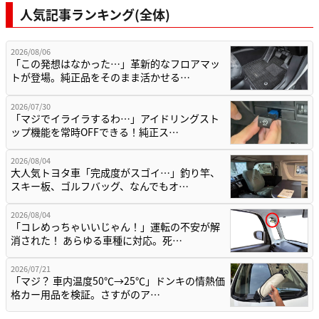
人気記事ランキング(全体)
2026/08/06
「この発想はなかった…」革新的なフロアマッ
トが登場。純正品をそのまま活かせる…
2026/07/30
「マジでイライラするわ…」アイドリングスト
ップ機能を常時OFFできる！純正ス…
2026/08/04
大人気トヨタ車「完成度がスゴイ…」釣り竿、
スキー板、ゴルフバッグ、なんでもオ…
2026/08/04
「コレめっちゃいいじゃん！」運転の不安が解
消された！ あらゆる車種に対応。死…
2026/07/21
「マジ？ 車内温度50℃→25℃」ドンキの情熱価
格カー用品を検証。さすがのア…