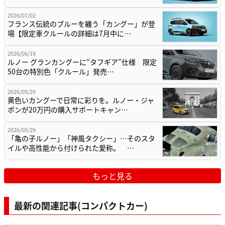
2026/07/02
フランス伝統のブルーを纏う「カングー」が登
場【限定車クルールの詳細は7月中に…
2026/06/19
ルノー グランカングーに“タフギア”仕様 限定
50台の特別色「クルール」発売…
2026/05/29
黄色いカングーで日常に彩りを。ルノー・ジャ
ポンが20万円の購入サポートキャン…
2026/05/29
「亀の子ルノー」「神風タクシー」…そのスタ
イルや高性能から付けられた愛称。 …
もっと見る
最新の関連記事(コンパクトカー)