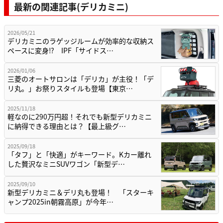
最新の関連記事(デリカミニ)
2026/05/21
デリカミニのラゲッジルームが効率的な収納ス
ペースに変身⁉︎ IPF「サイドス…
2026/01/06
三菱のオートサロンは「デリカ」が主役！「デ
リ丸。」お祭りスタイルも登場【東京…
2025/11/18
軽なのに290万円超！それでも新型デリカミニ
に納得できる理由とは？【最上級グ…
2025/09/18
「タフ」と「快適」がキーワード。Kカー離れ
した贅沢なミニSUVワゴン「新型デ…
2025/09/10
新型デリカミニ＆デリ丸も登場！ 「スターキ
ャンプ2025in朝霧高原」が今年…