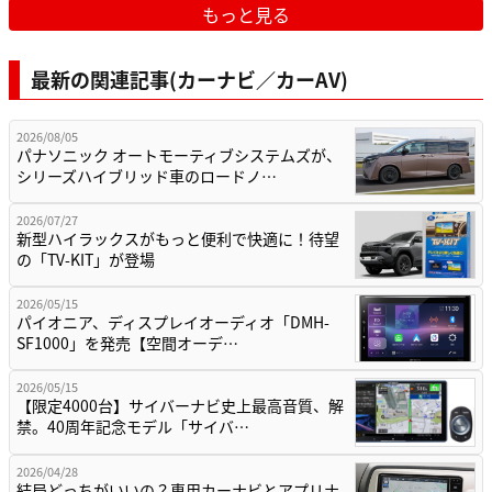
もっと見る
最新の関連記事(カーナビ／カーAV)
2026/08/05
パナソニック オートモーティブシステムズが、
シリーズハイブリッド車のロードノ…
2026/07/27
新型ハイラックスがもっと便利で快適に！待望
の「TV-KIT」が登場
2026/05/15
パイオニア、ディスプレイオーディオ「DMH-
SF1000」を発売【空間オーデ…
2026/05/15
【限定4000台】サイバーナビ史上最高音質、解
禁。40周年記念モデル「サイバ…
2026/04/28
結局どっちがいいの？専用カーナビとアプリナ