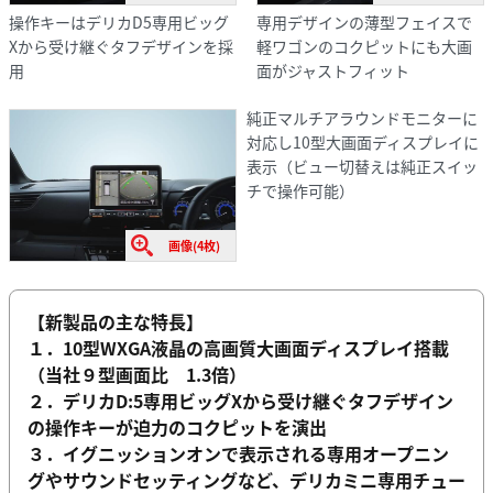
操作キーはデリカD5専用ビッグ
専用デザインの薄型フェイスで
Xから受け継ぐタフデザインを採
軽ワゴンのコクピットにも大画
用
面がジャストフィット
純正マルチアラウンドモニターに
対応し10型大画面ディスプレイに
表示（ビュー切替えは純正スイッ
チで操作可能）
画像(4枚)
【新製品の主な特長】
１．10型WXGA液晶の高画質大画面ディスプレイ搭載
（当社９型画面比 1.3倍）
２．デリカD:5専用ビッグXから受け継ぐタフデザイン
の操作キーが迫力のコクピットを演出
３．イグニッションオンで表示される専用オープニン
グやサウンドセッティングなど、デリカミニ専用チュー