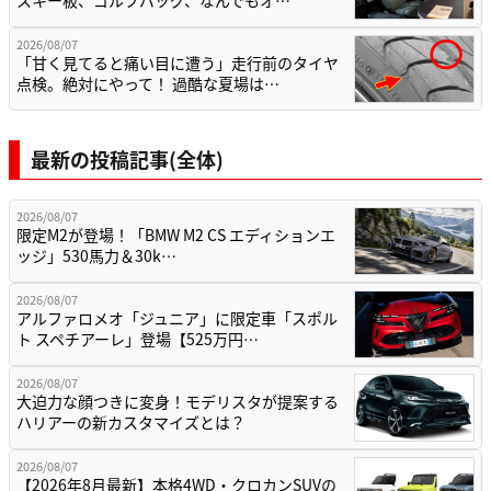
2026/08/07
「甘く見てると痛い目に遭う」走行前のタイヤ
点検。絶対にやって！ 過酷な夏場は…
最新の投稿記事(全体)
2026/08/07
限定M2が登場！「BMW M2 CS エディションエ
ッジ」530馬力＆30k…
2026/08/07
アルファロメオ「ジュニア」に限定車「スポル
ト スペチアーレ」登場【525万円…
2026/08/07
大迫力な顔つきに変身！モデリスタが提案する
ハリアーの新カスタマイズとは？
2026/08/07
【2026年8月最新】本格4WD・クロカンSUVの