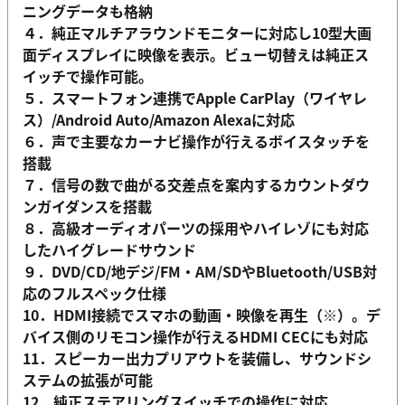
ニングデータも格納
４．純正マルチアラウンドモニターに対応し10型大画
面ディスプレイに映像を表示。ビュー切替えは純正ス
イッチで操作可能。
５．スマートフォン連携でApple CarPlay（ワイヤレ
ス）/Android Auto/Amazon Alexaに対応
６．声で主要なカーナビ操作が行えるボイスタッチを
搭載
７．信号の数で曲がる交差点を案内するカウントダウ
ンガイダンスを搭載
８．高級オーディオパーツの採用やハイレゾにも対応
したハイグレードサウンド
９．DVD/CD/地デジ/FM・AM/SDやBluetooth/USB対
応のフルスペック仕様
10．HDMI接続でスマホの動画・映像を再生（※）。デ
バイス側のリモコン操作が行えるHDMI CECにも対応
11．スピーカー出力プリアウトを装備し、サウンドシ
ステムの拡張が可能
12．純正ステアリングスイッチでの操作に対応