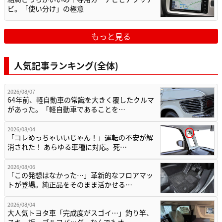
ビ。「使い分け」の極意
もっと見る
人気記事ランキング(全体)
2026/08/07
64年前、軽自動車の常識を大きく覆したクルマ
があった。「軽自動車であることを…
2026/08/04
「コレめっちゃいいじゃん！」運転の不安が解
消された！ あらゆる車種に対応。死…
2026/08/06
「この発想はなかった…」革新的なフロアマッ
トが登場。純正品をそのまま活かせる…
2026/08/04
大人気トヨタ車「完成度がスゴイ…」釣り竿、
スキー板、ゴルフバッグ、なんでもオ…