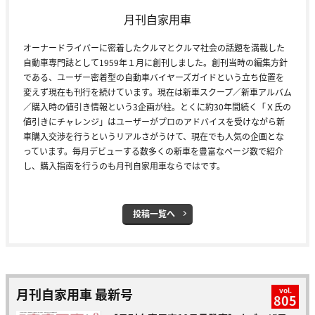
月刊自家用車
オーナードライバーに密着したクルマとクルマ社会の話題を満載した
自動車専門誌として1959年１月に創刊しました。創刊当時の編集方針
である、ユーザー密着型の自動車バイヤーズガイドという立ち位置を
変えず現在も刊行を続けています。現在は新車スクープ／新車アルバム
／購入時の値引き情報という3企画が柱。とくに約30年間続く「Ｘ氏の
値引きにチャレンジ」はユーザーがプロのアドバイスを受けながら新
車購入交渉を行うというリアルさがうけて、現在でも人気の企画とな
っています。毎月デビューする数多くの新車を豊富なページ数で紹介
し、購入指南を行うのも月刊自家用車ならではです。
投稿一覧へ
月刊自家用車 最新号
vol.
805