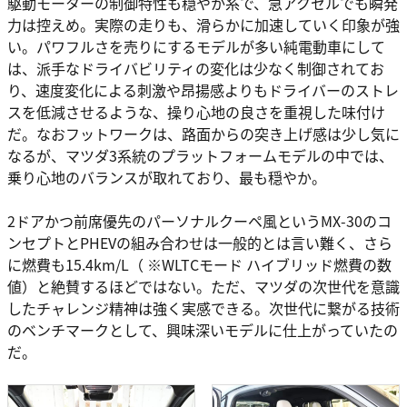
駆動モーターの制御特性も穏やか系で、急アクセルでも瞬発
力は控えめ。実際の走りも、滑らかに加速していく印象が強
い。パワフルさを売りにするモデルが多い純電動車にして
は、派手なドライバビリティの変化は少なく制御されてお
り、速度変化による刺激や昂揚感よりもドライバーのストレ
スを低減させるような、操り心地の良さを重視した味付け
だ。なおフットワークは、路面からの突き上げ感は少し気に
なるが、マツダ3系統のプラットフォームモデルの中では、
乗り心地のバランスが取れており、最も穏やか。
2ドアかつ前席優先のパーソナルクーペ風というMX-30のコ
ンセプトとPHEVの組み合わせは一般的とは言い難く、さら
に燃費も15.4km/L（ ※WLTCモード ハイブリッド燃費の数
値）と絶賛するほどではない。ただ、マツダの次世代を意識
したチャレンジ精神は強く実感できる。次世代に繋がる技術
のベンチマークとして、興味深いモデルに仕上がっていたの
だ。