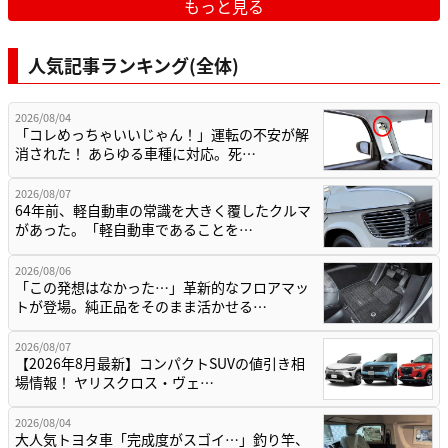
もっと見る
人気記事ランキング(全体)
2026/08/04
「コレめっちゃいいじゃん！」運転の不安が解
消された！ あらゆる車種に対応。死…
2026/08/07
64年前、軽自動車の常識を大きく覆したクルマ
があった。「軽自動車であることを…
2026/08/06
「この発想はなかった…」革新的なフロアマッ
トが登場。純正品をそのまま活かせる…
2026/08/07
【2026年8月最新】コンパクトSUVの値引き相
場情報！ ヤリスクロス・ヴェ…
2026/08/04
大人気トヨタ車「完成度がスゴイ…」釣り竿、