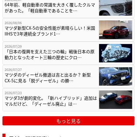
64年前、軽自動車の常識を大きく覆したクルマ
があった。「軽自動車であることを…
2026/08/06
マツダ新型CX-5の安全性能が素晴らしい！米国
IIHSで3年連続全ブランド1…
2026/07/29
「日本の復興を支えた三つの輪」戦後日本の原
動力となったオート三輪の歴史にクロ…
2026/07/27
マツダのディーゼル撤退は吉と出るか？ 新型
CX-5に見る「脱ディーゼル」の勝…
2026/07/23
マツダ3が劇的変化。「新ハイブリッド」追加は
マルだけど、「ディーゼル廃止」は…
もっと見る