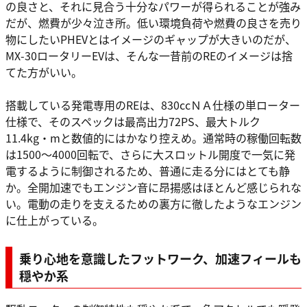
の良さと、それに見合う十分なパワーが得られることが強み
だが、燃費が少々泣き所。低い環境負荷や燃費の良さを売り
物にしたいPHEVとはイメージのギャップが大きいのだが、
MX-30ロータリーEVは、そんな一昔前のREのイメージは捨
てた方がいい。
搭載している発電専用のREは、830ccＮＡ仕様の単ローター
仕様で、そのスペックは最高出力72PS、最大トルク
11.4kg・mと数値的にはかなり控えめ。通常時の稼働回転数
は1500〜4000回転で、さらに大スロットル開度で一気に発
電するように制御されるため、普通に走る分にはとても静
か。全開加速でもエンジン音に昂揚感はほとんど感じられな
い。電動の走りを支えるための裏方に徹したようなエンジン
に仕上がっている。
乗り心地を意識したフットワーク、加速フィールも
穏やか系