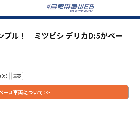
プル！ ミツビシ デリカD:5がベー
D:5
三菱
ベース車両について >>