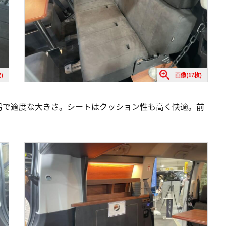
)
画像(17枚)
易で適度な大きさ。シートはクッション性も高く快適。前