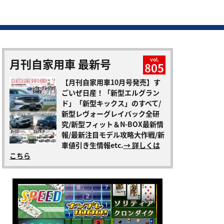
月刊自家用車 最新号
vol.
805
【月刊自家用車10月号発売】す
ごいぜ日産！「新型エルグラン
ド」「新型キックス」のすべて/
新型レヴォーグレイバック全研
究/新型フィット＆N-BOX最新情
報/最新注目モデル攻略大作戦/新
車値引き生情報etc.
→ 詳しくは
こちら