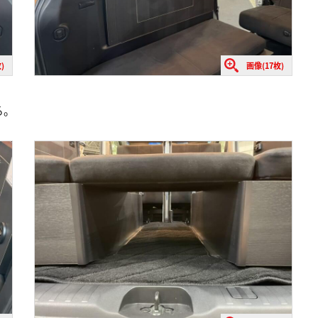
)
画像(17枚)
る。