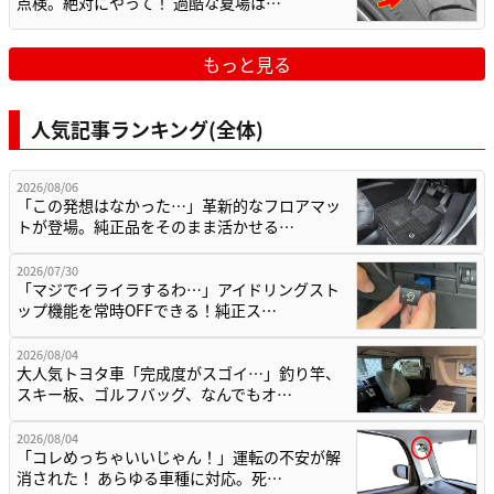
点検。絶対にやって！ 過酷な夏場は…
もっと見る
人気記事ランキング(全体)
2026/08/06
「この発想はなかった…」革新的なフロアマッ
トが登場。純正品をそのまま活かせる…
2026/07/30
「マジでイライラするわ…」アイドリングスト
ップ機能を常時OFFできる！純正ス…
2026/08/04
大人気トヨタ車「完成度がスゴイ…」釣り竿、
スキー板、ゴルフバッグ、なんでもオ…
2026/08/04
「コレめっちゃいいじゃん！」運転の不安が解
消された！ あらゆる車種に対応。死…