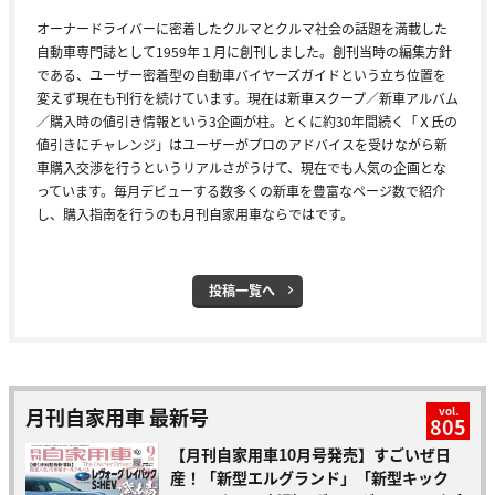
オーナードライバーに密着したクルマとクルマ社会の話題を満載した
自動車専門誌として1959年１月に創刊しました。創刊当時の編集方針
である、ユーザー密着型の自動車バイヤーズガイドという立ち位置を
変えず現在も刊行を続けています。現在は新車スクープ／新車アルバム
／購入時の値引き情報という3企画が柱。とくに約30年間続く「Ｘ氏の
値引きにチャレンジ」はユーザーがプロのアドバイスを受けながら新
車購入交渉を行うというリアルさがうけて、現在でも人気の企画とな
っています。毎月デビューする数多くの新車を豊富なページ数で紹介
し、購入指南を行うのも月刊自家用車ならではです。
投稿一覧へ
月刊自家用車 最新号
vol.
805
【月刊自家用車10月号発売】すごいぜ日
産！「新型エルグランド」「新型キック