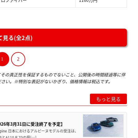
見る(全2点)
1
2
てその真正性を保証するものでないこと、公開後の時間経過等に伴
ださい。※特別な表記がないかぎり、価格情報は税込です。
もっと見る
26年3月31日に受注終了を予定】
ine 日本におけるアルピーヌモデルの受注は、
A110 R 70の受[…]