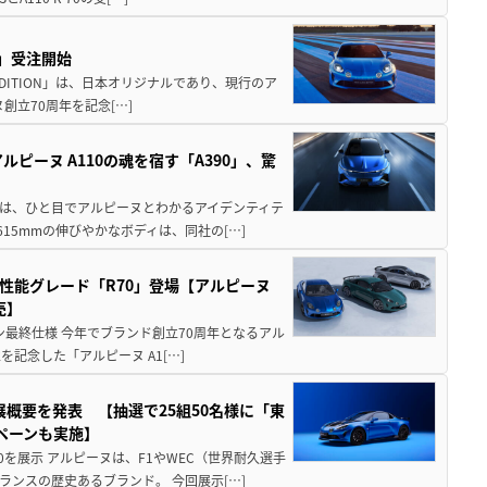
ON」受注開始
E EDITION」は、日本オリジナルであり、現行のア
立70周年を記念[…]
ピーヌ A110の魂を宿す「A390」、驚
インは、ひと目でアルピーヌとわかるアイデンティテ
15mmの伸びやかなボディは、同社の[…]
高性能グレード「R70」登場【アルピーヌ
売】
ジョン最終仕様 今年でブランド創立70周年となるアル
記念した「アルピーヌ A1[…]
展概要を発表 【抽選で25組50名様に「東
ンペーンも実施】
を展示 アルピーヌは、F1やWEC（世界耐久選手
ンスの歴史あるブランド。 今回展示[…]