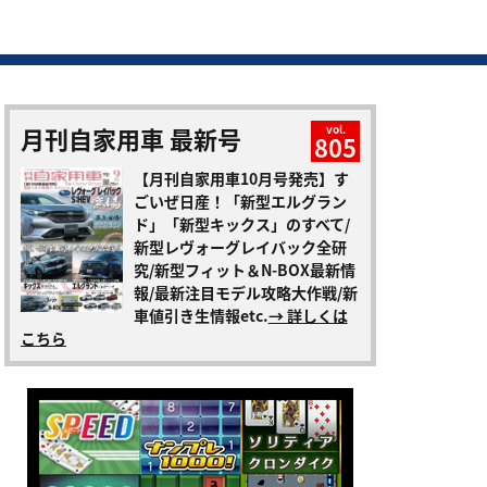
月刊自家用車 最新号
vol.
805
【月刊自家用車10月号発売】す
ごいぜ日産！「新型エルグラン
ド」「新型キックス」のすべて/
新型レヴォーグレイバック全研
究/新型フィット＆N-BOX最新情
報/最新注目モデル攻略大作戦/新
車値引き生情報etc.
→ 詳しくは
こちら