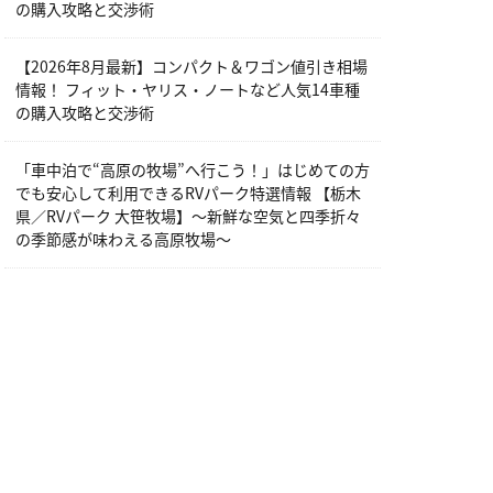
の購入攻略と交渉術
【2026年8月最新】コンパクト＆ワゴン値引き相場
情報！ フィット・ヤリス・ノートなど人気14車種
の購入攻略と交渉術
「車中泊で“高原の牧場”へ行こう！」はじめての方
でも安心して利用できるRVパーク特選情報 【栃木
県／RVパーク 大笹牧場】～新鮮な空気と四季折々
の季節感が味わえる高原牧場～