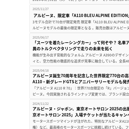
2025/11/27
アルピーヌ、限定車「A110 BLEU ALPINE EDITI
3モデル合計で70台が限定発売 限定車「A110 BLEU ALPIN
ルピーヌモデルの最後の限定車となる 。販売台数はアルピーヌ創
2025/06/17
「スーツを着たレーシングカー」って何ぞや？ 名車アル
異のトルクベクタリングで走りの未来を拓く
機能が生み出す官能的なフォルム アルピーヌ A390のデザ
ィと、空力性能の徹底的な追求が見事に融合している。全長46
2025/04/18
アルピーヌ誕生70周年を記念した世界限定770台の
A110・新グレードGTSとアニバーサリーモデルも発
「アルピーヌ A110 R 70」：世界770台限定の「R」バー
ピーヌ。今回実施されるラインナップ変更では、ブランド設立を
2024/11/22
アルピーヌ・ジャポン、東京オートサロン 2025の出
京オートサロン 2025」入場チケットが当たるキャ
モータースポーツマインドが注がれた、特別なアルピーヌA110
権）など、最高峰のモータースポーツに挑戦し続けている、フラ