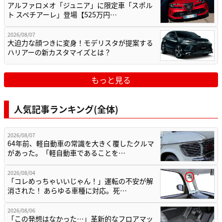
アルファロメオ「ジュニア」に限定車「スポル
ト スペチアーレ」登場【525万円…
2026/08/07
大迫力な顔つきに変身！モデリスタが提案する
ハリアーの新カスタマイズとは？
もっと見る
人気記事ランキング(全体)
2026/08/07
64年前、軽自動車の常識を大きく覆したクルマ
があった。「軽自動車であることを…
2026/08/04
「コレめっちゃいいじゃん！」運転の不安が解
消された！ あらゆる車種に対応。死…
2026/08/06
「この発想はなかった…」革新的なフロアマッ