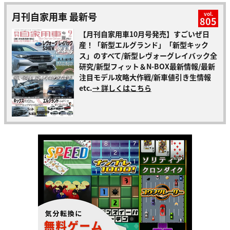
月刊自家用車 最新号
vol.
805
【月刊自家用車10月号発売】すごいぜ日
産！「新型エルグランド」「新型キック
ス」のすべて/新型レヴォーグレイバック全
研究/新型フィット＆N-BOX最新情報/最新
注目モデル攻略大作戦/新車値引き生情報
etc.
→ 詳しくはこちら