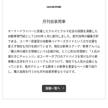
月刊自家用車
オーナードライバーに密着したクルマとクルマ社会の話題を満載した
自動車専門誌として1959年１月に創刊しました。創刊当時の編集方針
である、ユーザー密着型の自動車バイヤーズガイドという立ち位置を
変えず現在も刊行を続けています。現在は新車スクープ／新車アルバム
／購入時の値引き情報という3企画が柱。とくに約30年間続く「Ｘ氏の
値引きにチャレンジ」はユーザーがプロのアドバイスを受けながら新
車購入交渉を行うというリアルさがうけて、現在でも人気の企画とな
っています。毎月デビューする数多くの新車を豊富なページ数で紹介
し、購入指南を行うのも月刊自家用車ならではです。
投稿一覧へ