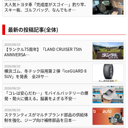
大人気トヨタ車「完成度がスゴイ…」釣り竿、
スキー板、ゴルフバッグ、なんでもオ…
最新の投稿記事(全体)
2026/08/10
【ランクル75周年】「LAND CRUISER 75th
ANNIVERSA…
2026/08/10
横浜ゴム、冬テック採用第２弾「iceGUARD 8
SUV」を発表 全28サ…
2026/08/10
「コレは安心だわ…」モバイルバッテリーの爆
発・発火に備える。脳裏をよぎる不安…
2026/08/10
ステランティスがマルチブランド部品の供給体
制を強化、ジープ向け補修部品を日本…