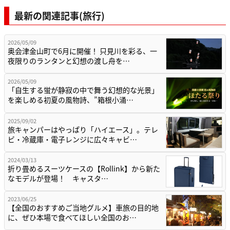
最新の関連記事(旅行)
2026/05/09
奥会津金山町で6月に開催！ 只見川を彩る、一
夜限りのランタンと幻想の渡し舟を…
2026/05/09
「自生する蛍が静寂の中で舞う幻想的な光景」
を楽しめる初夏の風物詩、”箱根小涌…
2025/09/02
旅キャンパーはやっぱり「ハイエース」。テレ
ビ・冷蔵庫・電子レンジに広々キャビ…
2024/03/13
折り畳めるスーツケースの【Rollink】から新た
なモデルが登場！ キャスタ…
2023/06/25
【全国のおすすめご当地グルメ】車旅の目的地
に、ぜひ本場で食べてほしい全国のお…