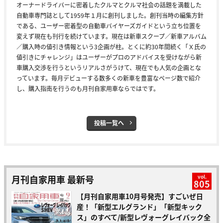
オーナードライバーに密着したクルマとクルマ社会の話題を満載した
自動車専門誌として1959年１月に創刊しました。創刊当時の編集方針
である、ユーザー密着型の自動車バイヤーズガイドという立ち位置を
変えず現在も刊行を続けています。現在は新車スクープ／新車アルバム
／購入時の値引き情報という3企画が柱。とくに約30年間続く「Ｘ氏の
値引きにチャレンジ」はユーザーがプロのアドバイスを受けながら新
車購入交渉を行うというリアルさがうけて、現在でも人気の企画とな
っています。毎月デビューする数多くの新車を豊富なページ数で紹介
し、購入指南を行うのも月刊自家用車ならではです。
投稿一覧へ
月刊自家用車 最新号
vol.
805
【月刊自家用車10月号発売】すごいぜ日
産！「新型エルグランド」「新型キック
ス」のすべて/新型レヴォーグレイバック全