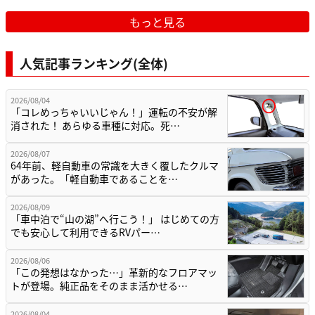
もっと見る
人気記事ランキング(全体)
2026/08/04
「コレめっちゃいいじゃん！」運転の不安が解
消された！ あらゆる車種に対応。死…
2026/08/07
64年前、軽自動車の常識を大きく覆したクルマ
があった。「軽自動車であることを…
2026/08/09
「車中泊で“山の湖”へ行こう！」 はじめての方
でも安心して利用できるRVパー…
2026/08/06
「この発想はなかった…」革新的なフロアマッ
トが登場。純正品をそのまま活かせる…
2026/08/04