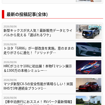
最新の投稿記事(全体)
2026/08/06
新型キックスが大人気！最新販売データとライ
バルから見える「選ばれるワケ」
2026/08/06
トヨタ「GR86」が一部改良を実施。意のままの
走りがさらに進化！「ソリッドグ…
2026/08/06
HRCがコミケ108に初出展！本物F1マシン展示
＆1300万の本格シミュレー…
2026/08/06
マツダ新型CX-5の安全性能が素晴らしい！米国
IIHSで3年連続全ブランド1…
2026/08/06
【車中泊旅行におススメ！ RVパーク最新情報】