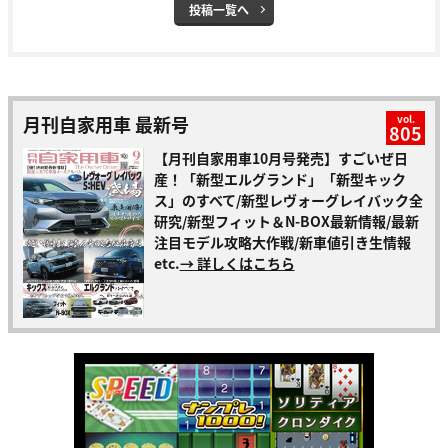
投稿一覧へ
月刊自家用車 最新号
vol.
805
【月刊自家用車10月号発売】すごいぜ日
産！「新型エルグランド」「新型キック
ス」のすべて/新型レヴォーグレイバック全
研究/新型フィット＆N-BOX最新情報/最新
注目モデル攻略大作戦/新車値引き生情報
etc.
→ 詳しくはこちら