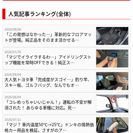
人気記事ランキング(全体)
2026/08/06
「この発想はなかった…」革新的なフロアマッ
トが登場。純正品をそのまま活かせる…
2026/07/30
「マジでイライラするわ…」アイドリングスト
ップ機能を常時OFFできる！純正ス…
2026/08/04
大人気トヨタ車「完成度がスゴイ…」釣り竿、
スキー板、ゴルフバッグ、なんでもオ…
2026/08/04
「コレめっちゃいいじゃん！」運転の不安が解
消された！ あらゆる車種に対応。死…
2026/07/21
「マジ？ 車内温度50℃→25℃」ドンキの情熱価
格カー用品を検証。さすがのア…