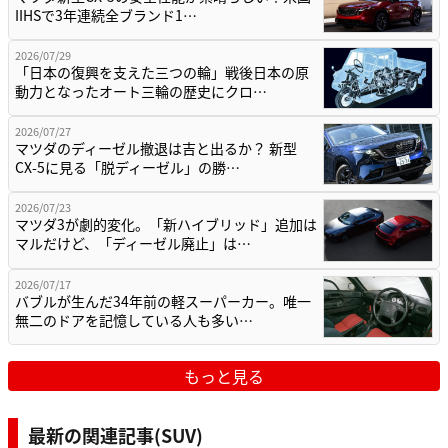
IIHSで3年連続全ブランド1…
2026/07/29
「日本の復興を支えた三つの輪」戦後日本の原
動力となったオート三輪の歴史にクロ…
2026/07/27
マツダのディーゼル撤退は吉と出るか？ 新型
CX-5に見る「脱ディーゼル」の勝…
2026/07/23
マツダ3が劇的変化。「新ハイブリッド」追加は
マルだけど、「ディーゼル廃止」は…
2026/07/17
バブルが生んだ34年前の軽スーパーカー。唯一
無二のドアを記憶している人も多い…
もっと見る
最新の関連記事(SUV)