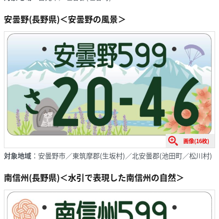
安曇野(長野県)＜安曇野の風景＞
画像(16枚)
対象地域
：安曇野市／東筑摩郡(生坂村)／北安曇郡(池田町／松川村)
南信州(長野県)＜水引で表現した南信州の自然＞