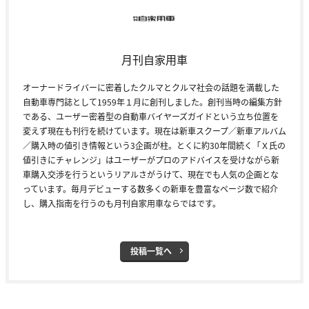
月刊自家用車
オーナードライバーに密着したクルマとクルマ社会の話題を満載した
自動車専門誌として1959年１月に創刊しました。創刊当時の編集方針
である、ユーザー密着型の自動車バイヤーズガイドという立ち位置を
変えず現在も刊行を続けています。現在は新車スクープ／新車アルバム
／購入時の値引き情報という3企画が柱。とくに約30年間続く「Ｘ氏の
値引きにチャレンジ」はユーザーがプロのアドバイスを受けながら新
車購入交渉を行うというリアルさがうけて、現在でも人気の企画とな
っています。毎月デビューする数多くの新車を豊富なページ数で紹介
し、購入指南を行うのも月刊自家用車ならではです。
投稿一覧へ