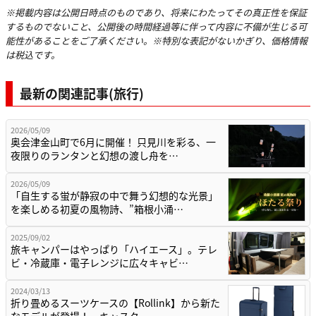
※掲載内容は公開日時点のものであり、将来にわたってその真正性を保証
するものでないこと、公開後の時間経過等に伴って内容に不備が生じる可
能性があることをご了承ください。※特別な表記がないかぎり、価格情報
は税込です。
最新の関連記事(旅行)
2026/05/09
奥会津金山町で6月に開催！ 只見川を彩る、一
夜限りのランタンと幻想の渡し舟を…
2026/05/09
「自生する蛍が静寂の中で舞う幻想的な光景」
を楽しめる初夏の風物詩、”箱根小涌…
2025/09/02
旅キャンパーはやっぱり「ハイエース」。テレ
ビ・冷蔵庫・電子レンジに広々キャビ…
2024/03/13
折り畳めるスーツケースの【Rollink】から新た
なモデルが登場！ キャスタ…