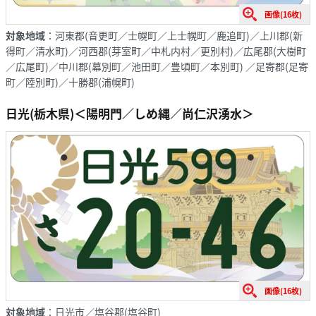
画像(16枚)
対象地域
：河東郡(音更町／士幌町／上士幌町／鹿追町)／上川郡(新
得町／清水町)／河西郡(芽室町／中札内村／更別村)／広尾郡(大樹町
／広尾町)／中川郡(幕別町／池田町／豊頃町／本別町) ／足寄郡(足寄
町／陸別町)／十勝郡(浦幌町)
日光(栃木県)＜陽明門／しめ縄／尚仁沢湧水＞
画像(16枚)
対象地域
：日光市／塩谷郡(塩谷町)