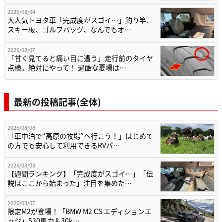
2026/08/04
大人気トヨタ車「完成度がスゴイ…」釣り竿、
スキー板、ゴルフバッグ、なんでもオ…
2026/08/07
「甘く見てると痛い目に遭う」走行前のタイヤ
点検。絶対にやって！ 過酷な夏場は…
最新の投稿記事(全体)
2026/08/08
「車中泊で“高原の牧場”へ行こう！」はじめて
の方でも安心して利用できるRVパ…
2026/08/08
【週間ランキング】「完成度がスゴイ…」「伝
説はここから始まった」注目を集めた…
2026/08/07
限定M2が登場！「BMW M2 CS エディションエ
ッジ」530馬力＆30k…