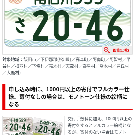
画像(16枚)
対象地域
：飯田市／下伊那郡(松川町／高森町／阿南町／阿智村／平
谷村／根羽村／下條村／売木村／天龍村／泰阜村／喬木村／豊丘村
／大鹿村)
申し込み時に、1000円以上の寄付でフルカラー仕
様、寄付なしの場合は、モノトーン仕様の絵柄に
なる
交付手数料に加え、1000円以上の
寄付をするとフルカラー絵柄とな
るが、寄付のない場合はモノトー