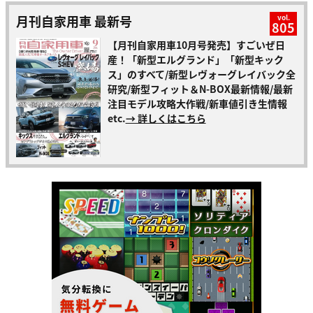
月刊自家用車 最新号
vol.
805
【月刊自家用車10月号発売】すごいぜ日
産！「新型エルグランド」「新型キック
ス」のすべて/新型レヴォーグレイバック全
研究/新型フィット＆N-BOX最新情報/最新
注目モデル攻略大作戦/新車値引き生情報
etc.
→ 詳しくはこちら