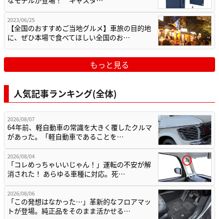
2023/06/25
【全国のおすすめご当地グルメ】車旅の目的地
に、ぜひ本場で食べてほしい全国のお…
もっと見る
人気記事ランキング(全体)
2026/08/07
64年前、軽自動車の常識を大きく覆したクルマ
があった。「軽自動車であることを…
2026/08/04
「コレめっちゃいいじゃん！」運転の不安が解
消された！ あらゆる車種に対応。死…
2026/08/06
「この発想はなかった…」革新的なフロアマッ
トが登場。純正品をそのまま活かせる…