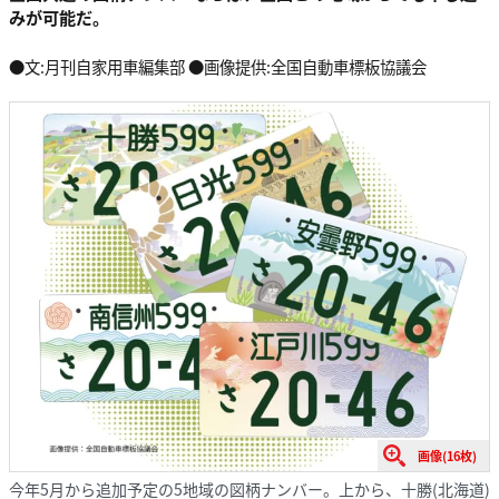
みが可能だ。
●文:月刊自家用車編集部 ●画像提供:全国自動車標板協議会
画像(16枚)
今年5月から追加予定の5地域の図柄ナンバー。上から、十勝(北海道)