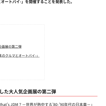
ルマとオートバイ-」を開催することを発表した。
気企画展の第二弾
 日本のクルマとオートバイ-」
マにした大人気企画展の第二弾
’s JDM？－世界が熱中する’80-’90年代の日本車－」