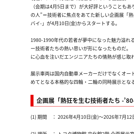
（会期は4月5日まで）が大好評ということもあ
の人”＝技術者に焦点をあてた新しい企画展「熱狂を
バイ-」が4月10日(金)からスタートする。
1980-1990年代の若者が夢中になった魅力
ー技術者たちの熱い思いが形になったものだ。
に心血を注いだエンジニアたちの情熱が感じ取
展示車両は国内自動車メーカーだけでなくオー
めてとなる本格的な四輪・二輪の同時展示とな
企画展「熱狂を生む技術者たち -’80
(1) 期間 ： 2026年4月10日(金)～2026年7月12
(2) 場所 ： トヨタ博物館 文化館2階 企画展示