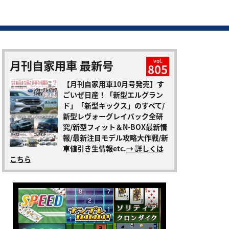
月刊自家用車 最新号
vol.
805
【月刊自家用車10月号発売】す
ごいぜ日産！「新型エルグラン
ド」「新型キックス」のすべて/
新型レヴォーグレイバック全研
究/新型フィット＆N-BOX最新情
報/最新注目モデル攻略大作戦/新
車値引き生情報etc.
→ 詳しくは
こちら