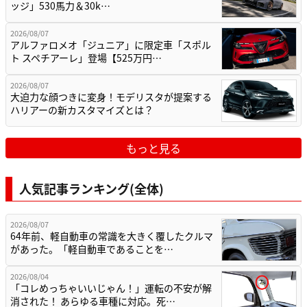
ッジ」530馬力＆30k…
2026/08/07
アルファロメオ「ジュニア」に限定車「スポル
ト スペチアーレ」登場【525万円…
2026/08/07
大迫力な顔つきに変身！モデリスタが提案する
ハリアーの新カスタマイズとは？
もっと見る
人気記事ランキング(全体)
2026/08/07
64年前、軽自動車の常識を大きく覆したクルマ
があった。「軽自動車であることを…
2026/08/04
「コレめっちゃいいじゃん！」運転の不安が解
消された！ あらゆる車種に対応。死…