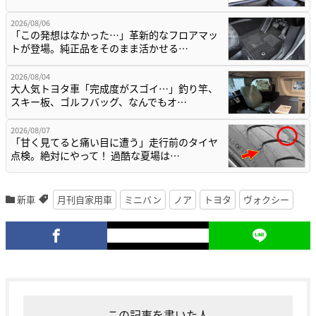
2026/08/06
「この発想はなかった…」革新的なフロアマッ
トが登場。純正品をそのまま活かせる…
2026/08/04
大人気トヨタ車「完成度がスゴイ…」釣り竿、
スキー板、ゴルフバッグ、なんでもオ…
2026/08/07
「甘く見てると痛い目に遭う」走行前のタイヤ
点検。絶対にやって！ 過酷な夏場は…
新車
月刊自家用車
ミニバン
ノア
トヨタ
ヴォクシー
この記事を書いた人