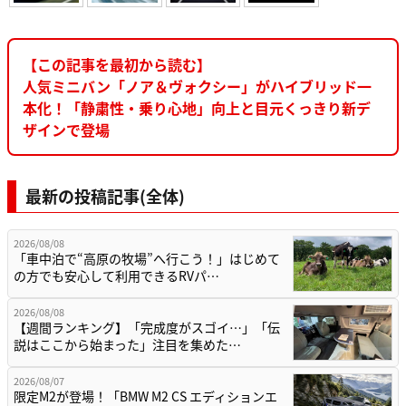
【この記事を最初から読む】
人気ミニバン「ノア＆ヴォクシー」がハイブリッド一
本化！「静粛性・乗り心地」向上と目元くっきり新デ
ザインで登場
最新の投稿記事(全体)
2026/08/08
「車中泊で“高原の牧場”へ行こう！」はじめて
の方でも安心して利用できるRVパ…
2026/08/08
【週間ランキング】「完成度がスゴイ…」「伝
説はここから始まった」注目を集めた…
2026/08/07
限定M2が登場！「BMW M2 CS エディションエ