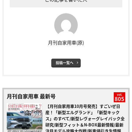
月刊自家用車(原)
投稿一覧へ
月刊自家用車 最新号
vol.
805
【月刊自家用車10月号発売】すごいぜ日
産！「新型エルグランド」「新型キック
ス」のすべて/新型レヴォーグレイバック全
研究/新型フィット＆N-BOX最新情報/最新
注目モデル攻略大作戦/新車値引き生情報