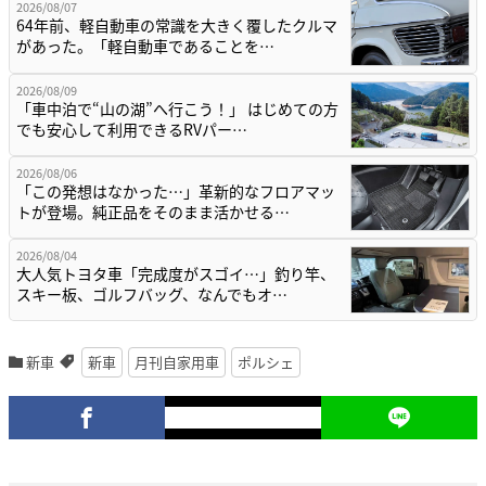
2026/08/07
64年前、軽自動車の常識を大きく覆したクルマ
があった。「軽自動車であることを…
2026/08/09
「車中泊で“山の湖”へ行こう！」 はじめての方
でも安心して利用できるRVパー…
2026/08/06
「この発想はなかった…」革新的なフロアマッ
トが登場。純正品をそのまま活かせる…
2026/08/04
大人気トヨタ車「完成度がスゴイ…」釣り竿、
スキー板、ゴルフバッグ、なんでもオ…
新車
新車
月刊自家用車
ポルシェ