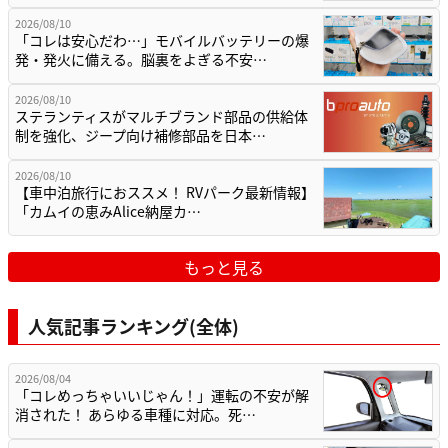
2026/08/10
「コレは安心だわ…」モバイルバッテリーの爆
発・発火に備える。脳裏をよぎる不安…
2026/08/10
ステランティスがマルチブランド部品の供給体
制を強化、ジープ向け補修部品を日本…
2026/08/10
【車中泊旅行におススメ！ RVパーク最新情報】
「カムイの恵みAlice納屋カ…
もっと見る
人気記事ランキング(全体)
2026/08/04
「コレめっちゃいいじゃん！」運転の不安が解
消された！ あらゆる車種に対応。死…